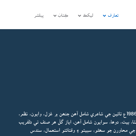
تعارف
ليکڪ
ڪِتابَ
پبلشر
اياز گُل جي شاعريءَ جي ھن مجموعي ۾ 1973ع کان 1986ع تائين جي شاعري شامل آھن جنھن ۾ غزل، وايون، نظم،
ٽا، بيت، دوھا، سوايون شامل آھن. اياز گلَ ھر صنف تي دلفريب
ي محاورن جو سھڻو، سبيتو ۽ وقتائتو استعمال، سندس