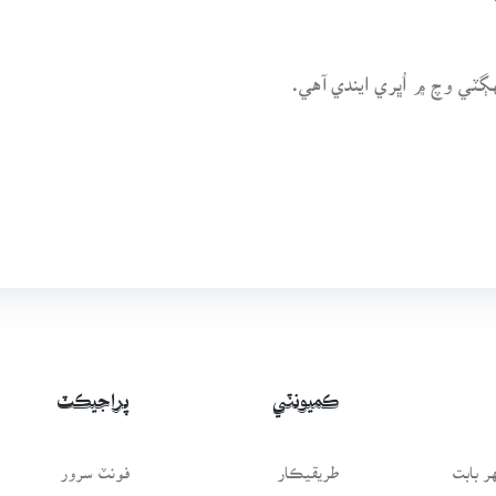
ڳٽي وچ ۾ اُڀري ايندي آهي.
ڪميونٽي
پراجيڪٽ
 بابت
طريقيڪار
فونٽ سرور