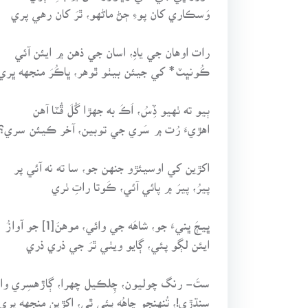
وَسڪاري کان پوءِ ڄڻ ماڻهو، ٿرَ کان رهي پري
رات اوهان جي يادِ، اسان جي ذهن ۾ ايئن آئي
ڪُونڀٽ* کي جيئن بيٺو ٿوهر، ڀاڪُرَ منجهه ڀري
ٻيو ته ٺهيو ڏِسُ، اَڪَ به جهڙا گُلَ ڦُٽا آهن
اهڙيءَ رُت ۾ سَري جي توبين، آخر ڪيئن سري؟
اکڙين کي اوسيئڙو جنهن جو، سا ته نه آئي پر
پيرُ، پيرَ ۾ پائي آئي، ڪَوتا راتِ ٺري
ڀيڄَ ڀنيءَ جو، شاهَه جي وائي، موهنَ[1] جو آوازُ
ايئن لڳو پئي، ڳايو ويٺي ٿرَ جي ذري ذري
ستَ- رنگ چوليون، چِلڪيل چهرا، ڳاڙهسِري وا
سنڌڙي!، تُنهنجو چاهُه پئي ٿي، اکڙين منجهه ڀري