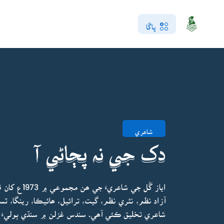
ڀاڱا
شاعري
دک جي نہ پڄاڻي آ
آزاد نظم، نثري نظم، گيت، ترائيل، ھائيڪا، رينگا، ٽس
شاعري تخليق ڪئي آھي. سندس غزلن ۾ سنڌي ٻوليءَ ج