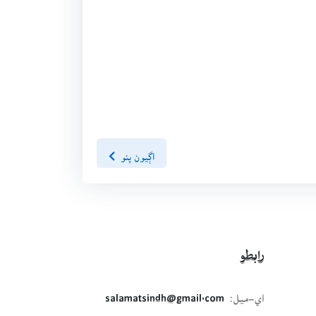
اڳيون پنو
رابطو
اي-ميل:
salamatsindh@gmail.com