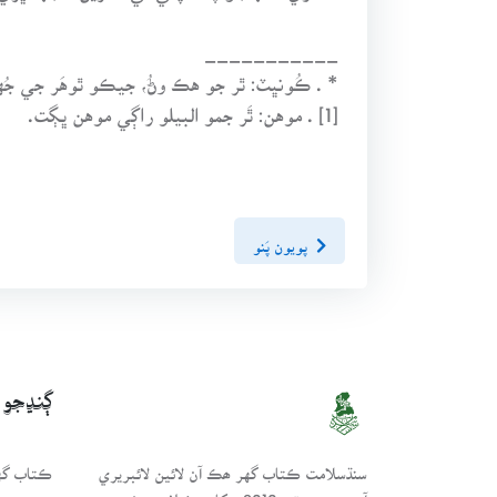
___________
* . ڪُونڀٽ: ٿر جو هڪ وڻُ، جيڪو ٿوهَر جي جُه
[1] . موهن: ٿَر جمو البيلو راڳي موهن ڀڳت.
پويون پَنو
ڳنڍجو
سنڌسلامت ڪتاب گهر ھڪ آن لائين لائبريري
ڪتاب گهر
آھي، جنھن تي 2010ع کان مختلف موضوعن