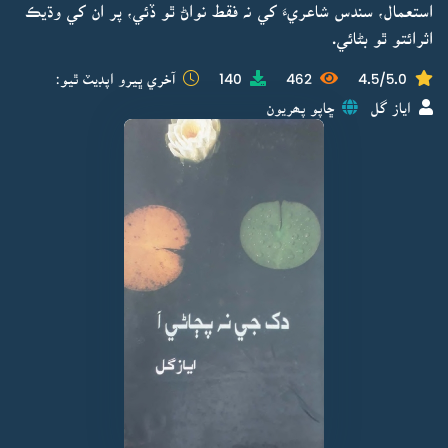
استعمال، سندس شاعريءَ کي نہ فقط نواڻ ٿو ڏئي، پر ان کي وڌيڪ
اثرائتو ٿو بڻائي.
4.5/5.0
462
140
آخري ڀيرو اپڊيٽ ٿيو:
اياز گل
ڇاپو پھريون