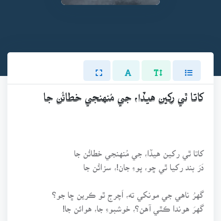
کاتا ٿي رکين هيڏا، جي مُنهنجي خطائُن جا
کاتا ٿي رکين هيڏا، جي مُنهنجي خطائُن جا
دَرَ بند رکيا ٿي ڇو، پوءِ جان!، سزائُن جا
گهرُ ناهي جي مونکي ته، اَچرج ٿو ڪرين ڇا جو؟
گهرَ هوندا ڪٿي آهن؟، خوشبوءِ جا، هوائن جا!