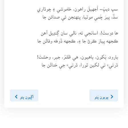
سڀ ديپَ- اُجهيلَ راهون، خاموشي ۽ چوڌاري
سڏَ، پيرَ چُمي موٽيا، پنهنجن ئي صدائن جا
ها دوستَ!، اسانجي ته، نالي سان ڳنڍيل آهن
ڪجهه پيارَ ڪرڻ جا ۽، ڪجهه ڏوهَه وفائُن جا
بارود، بُکون، باهيون، هي ظلمُ، جبر، وحشتَ!
ڌرتيءَ تي لکين ٿورا، ڌرتيءَ جي خدائُن جا
پويون پَنو
اڳيون پنو