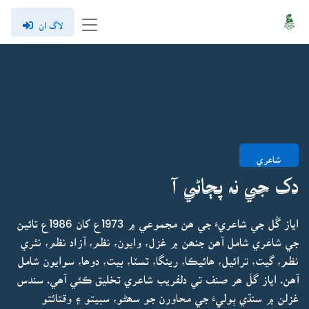
لاگ ان
شاعري
دک جي نہ پڄاڻي آ
اياز گُل جي شاعريءَ جي ھن مجموعي ۾ 1973ع کان 1986ع تائين
جي شاعري شامل آھن جنھن ۾ غزل، وايون، نظم، آزاد نظم، نثري
نظم، گيت، ترائيل، ھائيڪا، رينگا، ٽسٽا، بيت، دوھا، سوايون شامل
آھن. اياز گلَ ھر صنف تي دلفريب شاعري تخليق ڪئي آھي. سندس
غزلن ۾ سنڌي ٻوليءَ جي محاورن جو سھڻو، سبيتو ۽ وقتائتو