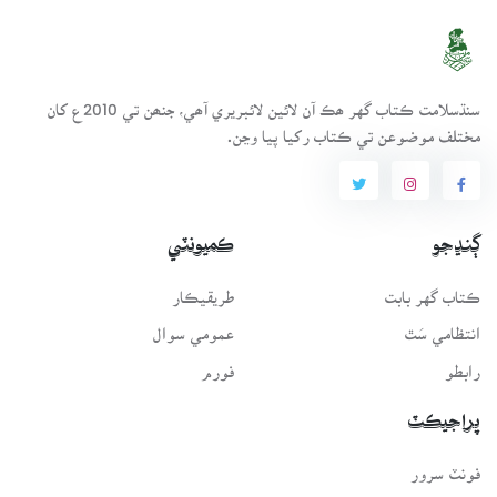
سنڌسلامت ڪتاب گهر ھڪ آن لائين لائبريري آھي، جنھن تي 2010ع کان
مختلف موضوعن تي ڪتاب رکيا پيا وڃن.
ڳنڍجو
ڪميونٽي
ڪتاب گهر بابت
طريقيڪار
انتظامي سَٿ
عمومي سوال
رابطو
فورم
پراجيڪٽ
فونٽ سرور