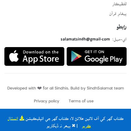
لفظيڪار
پيغامِ قرآن
رابطو
اي-ميل:
salamatsindh@gmail.com
Developed with ❤️ for all Sindhis. Build by
SindhSalamat
team
Privacy policy
Terms of use
ڪتاب گهر کي آف لائين ھلائڻ لاءِ ڪتاب گهر جي ائپليڪيشن
انسٽال
ڪريو
| ✖ ٻيھر نہ ڏيکاريو