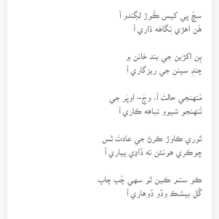
سچُ ڀي کيس ڪُوڙ لڳندو آ
هُن اهڙي نِگاهَه ڌاري آ
ٻِن اکڙين جي بند خانن ۾
چنڊِ سپنن جي ريزگاري آ
مُنهنجي حالتَ آ، وچَ- اوڀَر جي
تُنهنجو شيوو تباهه ڪاري آ
ٿوري ڪاوڙ ڪرڻ جي عادتَ ٿس
ڇوڪري هونئن ته ڏاڍي پياري آ
ڪو ستم ڪين ٿو سهي چُپ چاپ
گُل بيشڪ وڏو ڏوهاري آ