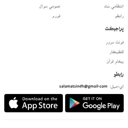
انتظامي سَٿ
عمومي سوال
رابطو
فورم
پراجيڪٽ
فونٽ سرور
لفظيڪار
پيغامِ قرآن
رابطو
اي-ميل:
salamatsindh@gmail.com