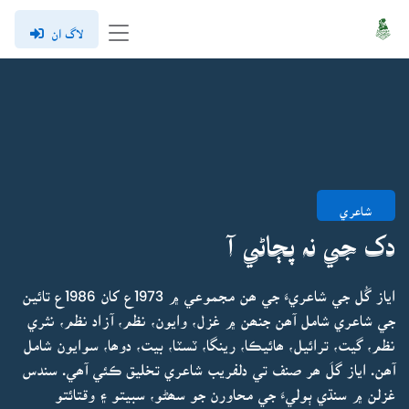
لاگ ان
شاعري
دک جي نہ پڄاڻي آ
اياز گُل جي شاعريءَ جي ھن مجموعي ۾ 1973ع کان 1986ع تائين
جي شاعري شامل آھن جنھن ۾ غزل، وايون، نظم، آزاد نظم، نثري
نظم، گيت، ترائيل، ھائيڪا، رينگا، ٽسٽا، بيت، دوھا، سوايون شامل
آھن. اياز گلَ ھر صنف تي دلفريب شاعري تخليق ڪئي آھي. سندس
غزلن ۾ سنڌي ٻوليءَ جي محاورن جو سھڻو، سبيتو ۽ وقتائتو