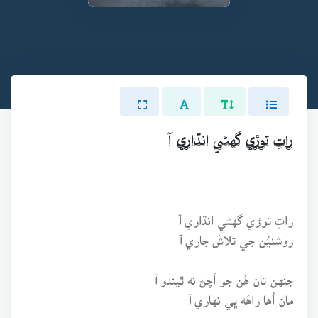
راتِ توڙي گهڻي انڌاري آ
راتِ توڙي گهڻي انڌاري آ
روشنيُن جي تلاشَ جاري آ
جنهن تان هُن جو اَچڻ نه ٿيندو آ
مان اُها راهَه ڀي نهاري آ