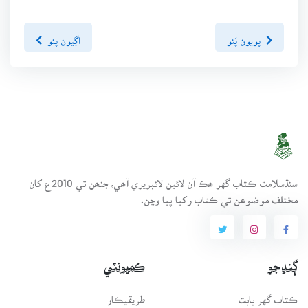
پويون پَنو
اڳيون پنو
سنڌسلامت ڪتاب گهر ھڪ آن لائين لائبريري آھي، جنھن تي 2010ع کان
مختلف موضوعن تي ڪتاب رکيا پيا وڃن.
ڳنڍجو
ڪميونٽي
ڪتاب گهر بابت
طريقيڪار