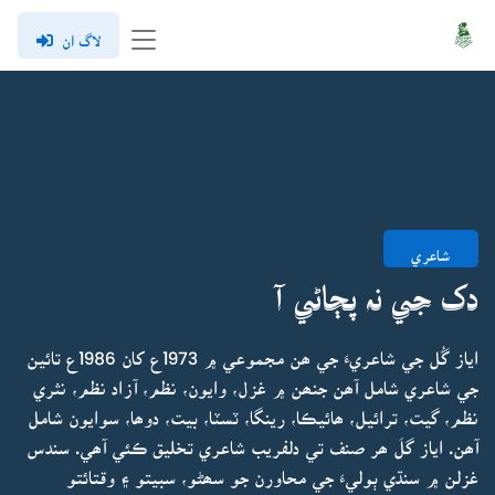
لاگ ان
شاعري
دک جي نہ پڄاڻي آ
اياز گُل جي شاعريءَ جي ھن مجموعي ۾ 1973ع کان 1986ع تائين
جي شاعري شامل آھن جنھن ۾ غزل، وايون، نظم، آزاد نظم، نثري
نظم، گيت، ترائيل، ھائيڪا، رينگا، ٽسٽا، بيت، دوھا، سوايون شامل
آھن. اياز گلَ ھر صنف تي دلفريب شاعري تخليق ڪئي آھي. سندس
غزلن ۾ سنڌي ٻوليءَ جي محاورن جو سھڻو، سبيتو ۽ وقتائتو