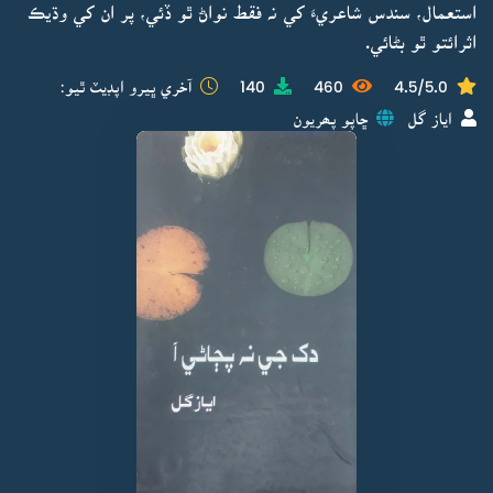
استعمال، سندس شاعريءَ کي نہ فقط نواڻ ٿو ڏئي، پر ان کي وڌيڪ
اثرائتو ٿو بڻائي.
4.5/5.0
460
140
آخري ڀيرو اپڊيٽ ٿيو:
اياز گل
ڇاپو پھريون