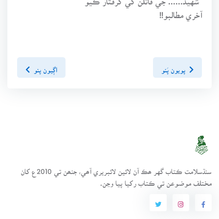
آخري مطالبو!!
پويون پَنو
اڳيون پنو
سنڌسلامت ڪتاب گهر ھڪ آن لائين لائبريري آھي، جنھن تي 2010ع کان
مختلف موضوعن تي ڪتاب رکيا پيا وڃن.