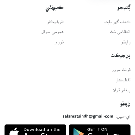
ڳنڍجو
ڪميونٽي
ڪتاب گهر بابت
طريقيڪار
انتظامي سَٿ
عمومي سوال
رابطو
فورم
پراجيڪٽ
فونٽ سرور
لفظيڪار
پيغامِ قرآن
رابطو
اي-ميل:
salamatsindh@gmail.com