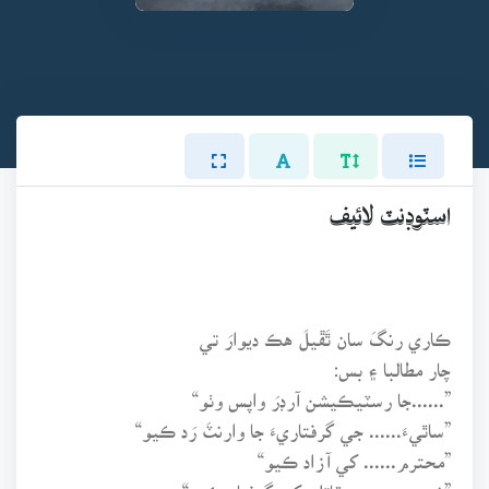
اسٽوڊنٽ لائيف
ڪاري رنگَ سان ٿَڦيلَ هڪ ديوارَ تي
چار مطالبا ۽ بس:
”......جا رسٽيڪيشن آرڊرَ واپس وٺو“
”ساٿيءَ...... جي گرفتاريءَ جا وارنٽَ رَد ڪيو“
”محترم...... کي آزاد ڪيو“
”شهيد...... جي قاتلن کي گرفتار ڪيو“