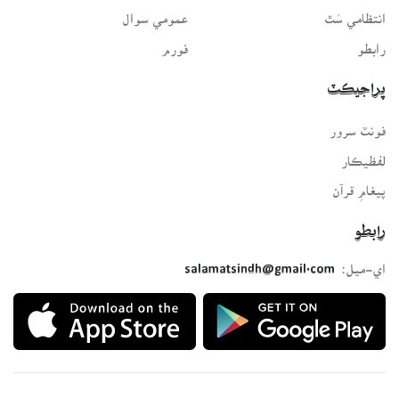
انتظامي سَٿ
عمومي سوال
رابطو
فورم
پراجيڪٽ
فونٽ سرور
لفظيڪار
پيغامِ قرآن
رابطو
اي-ميل:
salamatsindh@gmail.com