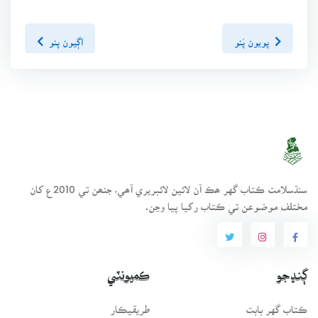
پويون پَنو
اڳيون پنو
سنڌسلامت ڪتاب گهر ھڪ آن لائين لائبريري آھي، جنھن تي 2010ع کان
مختلف موضوعن تي ڪتاب رکيا پيا وڃن.
ڳنڍجو
ڪميونٽي
ڪتاب گهر بابت
طريقيڪار