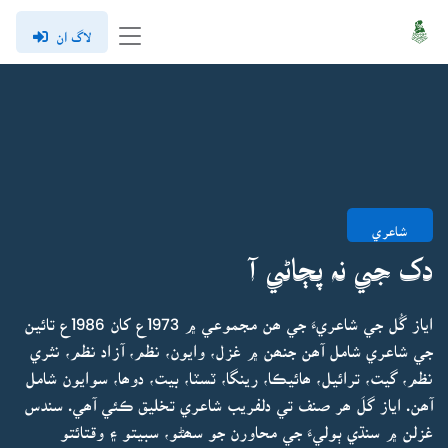
لاگ ان
شاعري
دک جي نہ پڄاڻي آ
اياز گُل جي شاعريءَ جي ھن مجموعي ۾ 1973ع کان 1986ع تائين
جي شاعري شامل آھن جنھن ۾ غزل، وايون، نظم، آزاد نظم، نثري
نظم، گيت، ترائيل، ھائيڪا، رينگا، ٽسٽا، بيت، دوھا، سوايون شامل
آھن. اياز گلَ ھر صنف تي دلفريب شاعري تخليق ڪئي آھي. سندس
غزلن ۾ سنڌي ٻوليءَ جي محاورن جو سھڻو، سبيتو ۽ وقتائتو