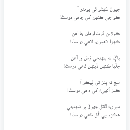
جيونُ سُهڻو ٿي پوندو آ
ڪو جي ڪنهن کي چاهي دوستَ!
ڪوڙين قُربَ اوهان جا آهن
ڪهڙا لاهيون، لاهي دوستَ!
ڀاڳَ ته پنهنجي وَسَ ۾ آهن
ڇڏبا ڪنهن ڏينهن ٺاهي دوستَ!
سچُ ته پٿرَ تي لِيڪو آ
ڪيرُ اُنهيءَ کي ڊاهي دوستَ!
ميريءَ ڦاٽلَ جهولَ ۾ مُنهنجي
هڪڙو ڀي گُل ناهي دوستَ!