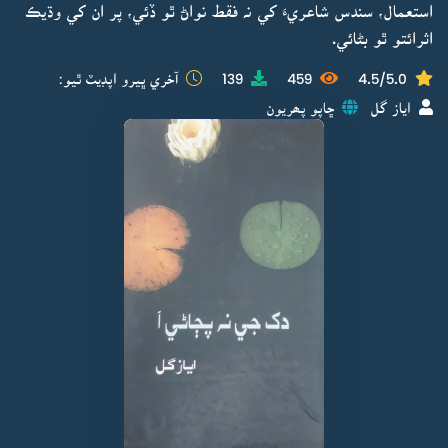
استعمال، سندس شاعريءَ کي نہ فقط نواڻ ٿو ڏئي، پر ان کي وڌيڪ
اثرائتو ٿو بڻائي.
4.5/5.0
459
139
آخري ڀيرو اپڊيٽ ٿيو:
اياز گل
ڇاپو پھريون