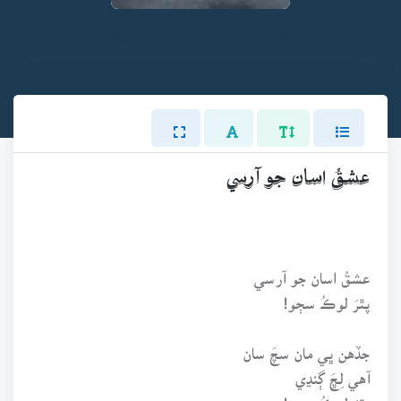
عشقُ اسان جو آرسي
عشقُ اسان جو آرسي
پٿرَ لوڪُ سڄو!
جڏهن ڀي مان سچَ سان
آهي لِڇَ ڳنڍي
پٿرَ لوڪُ سڄو!