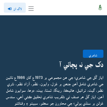
لاگ ان
شاعري
دک جي نہ پڄاڻي آ
اياز گُل جي شاعريءَ جي ھن مجموعي ۾ 1973ع کان 1986ع تائين
جي شاعري شامل آھن جنھن ۾ غزل، وايون، نظم، آزاد نظم، نثري
نظم، گيت، ترائيل، ھائيڪا، رينگا، ٽسٽا، بيت، دوھا، سوايون شامل
آھن. اياز گلَ ھر صنف تي دلفريب شاعري تخليق ڪئي آھي. سندس
غزلن ۾ سنڌي ٻوليءَ جي محاورن جو سھڻو، سبيتو ۽ وقتائتو