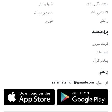
ڪتاب گهر بابت
طريقيڪار
انتظامي سَٿ
عمومي سوال
رابطو
فورم
پراجيڪٽ
فونٽ سرور
لفظيڪار
پيغامِ قرآن
رابطو
اي-ميل:
salamatsindh@gmail.com