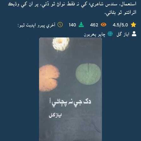
استعمال، سندس شاعريءَ کي نہ فقط نواڻ ٿو ڏئي، پر ان کي وڌيڪ
اثرائتو ٿو بڻائي.
4.5/5.0
462
140
آخري ڀيرو اپڊيٽ ٿيو:
اياز گل
ڇاپو پھريون