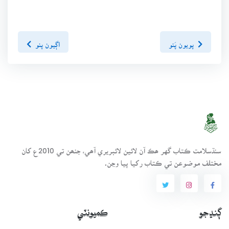
پويون پَنو
اڳيون پنو
سنڌسلامت ڪتاب گهر ھڪ آن لائين لائبريري آھي، جنھن تي 2010ع کان
مختلف موضوعن تي ڪتاب رکيا پيا وڃن.
ڳنڍجو
ڪميونٽي