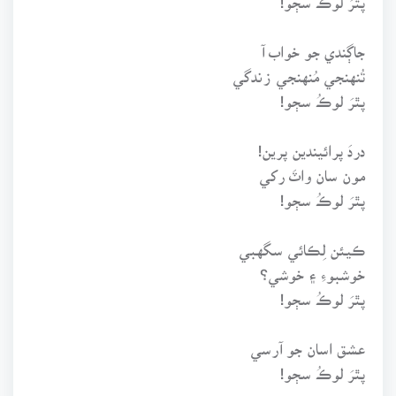
جاڳندي جو خواب آ
تُنهنجي مُنهنجي زندگي
پٿرَ لوڪُ سڄو!
دردَ پرائيندين پرين!
مون سان واٽَ رکي
پٿرَ لوڪُ سڄو!
ڪيئن لِڪائي سگهبي
خوشبوءِ ۽ خوشي؟
پٿرَ لوڪُ سڄو!
عشق اسان جو آرسي
پٿرَ لوڪُ سڄو!