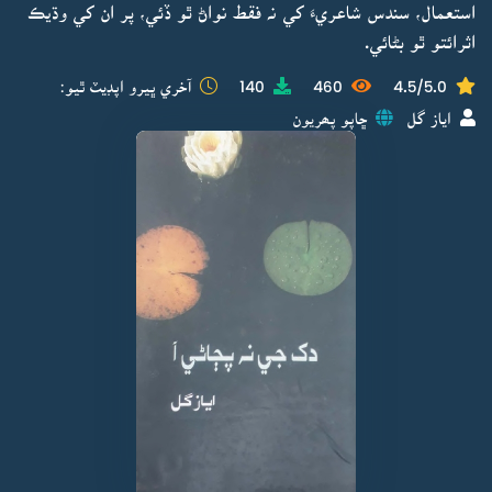
استعمال، سندس شاعريءَ کي نہ فقط نواڻ ٿو ڏئي، پر ان کي وڌيڪ
اثرائتو ٿو بڻائي.
4.5/5.0
460
140
آخري ڀيرو اپڊيٽ ٿيو:
اياز گل
ڇاپو پھريون