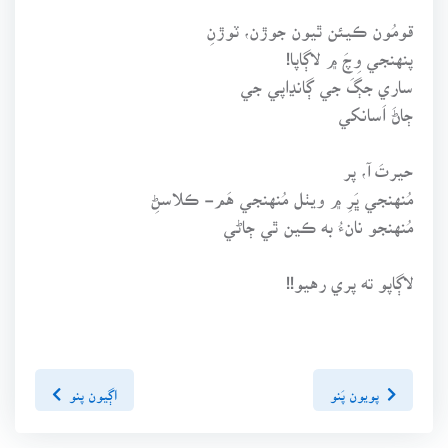
قومُون ڪيئن ٿيون جوڙن، ٽوڙنِ
پنهنجي وِچَ ۾ لاڳاپا!
ساري جڳَ جي ڳانڍاپي جي
ڄاڻَ اَسانکي
حيرتَ آ، پر
مُنهنجي ڀَرِ ۾ ويٺل مُنهنجي هَم- ڪلاسڻِ
مُنهنجو نانءُ به ڪين ٿي ڄاڻي
لاڳاپو ته پري رهيو!!
پويون پَنو
اڳيون پنو