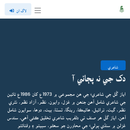
لاگ ان
شاعري
دک جي نہ پڄاڻي آ
اياز گُل جي شاعريءَ جي ھن مجموعي ۾ 1973ع کان 1986ع تائين
جي شاعري شامل آھن جنھن ۾ غزل، وايون، نظم، آزاد نظم، نثري
نظم، گيت، ترائيل، ھائيڪا، رينگا، ٽسٽا، بيت، دوھا، سوايون شامل
آھن. اياز گلَ ھر صنف تي دلفريب شاعري تخليق ڪئي آھي. سندس
غزلن ۾ سنڌي ٻوليءَ جي محاورن جو سھڻو، سبيتو ۽ وقتائتو