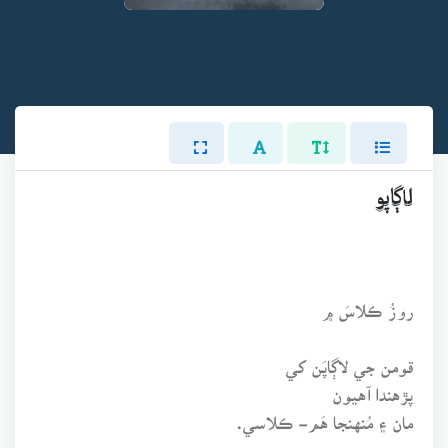
لاڳاپو
روزُ ڪلاسَ ۾
قومن جي لاڳاپَن کي
پڙهندا آهيون
مان ۽ مُنهنجا هَم- ڪلاسي.