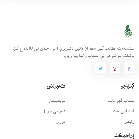
سنڌسلامت ڪتاب گهر ھڪ آن لائين لائبريري آھي، جنھن تي 2010ع کان
مختلف موضوعن تي ڪتاب رکيا پيا وڃن.
ڳنڍجو
ڪميونٽي
ڪتاب گهر بابت
طريقيڪار
انتظامي سَٿ
عمومي سوال
رابطو
فورم
پراجيڪٽ