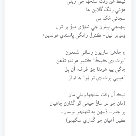
هڙئي رنگَ گُلابن جا
سجائي مُکَ تي
پنهنجي پيارنِ جي ننڍڙي ميڙَ ۾ تون
ڍنڍَ ۾ نيلَ- ڪنولَ وانگي ڀاسندي هوندينءَ
۽ جڏهن ساريون وِسائي شَمعون
”بَرٿ ڊي ڪيڪُ“ ڪَٽيو هوندءِ تڏهن
جاڳي پيا هوندا چؤ طرف، اُن پل
”هيپي بَرٿ ڊي ٽو يُو“ جا آوازَ
ٺيڪ اُن وقت سَنجها ويلي مان
(مان جو تو ساڻُ حياتي ٿو گُذارڻ چاهيان
پر جنم- ڏينهنُ به تنهنجو توسان-
ڪين آهيان جو گُذاري سگهيو)