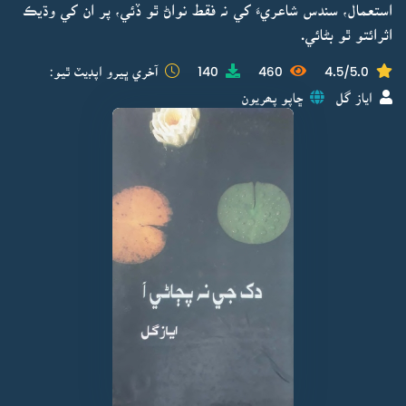
استعمال، سندس شاعريءَ کي نہ فقط نواڻ ٿو ڏئي، پر ان کي وڌيڪ
اثرائتو ٿو بڻائي.
4.5/5.0
460
140
آخري ڀيرو اپڊيٽ ٿيو:
اياز گل
ڇاپو پھريون