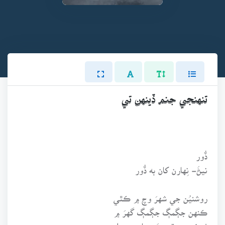
تنهنجي جنم ڏينهن تي
ڏُور
نيڻَ- نِهارن کان به ڏُور
روشنيُن جي شهرَ وچ ۾ ڪٿي
ڪنهن جڳمڳ جڳمڳ گهرَ ۾
ٺيڪ هن وقت سَنجها جي ويلي