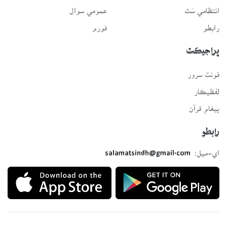
انتظامي سَٿ
عمومي سوال
رابطو
فورم
پراجيڪٽ
فونٽ سرور
لفظيڪار
پيغامِ قرآن
رابطو
اي-ميل:
salamatsindh@gmail.com