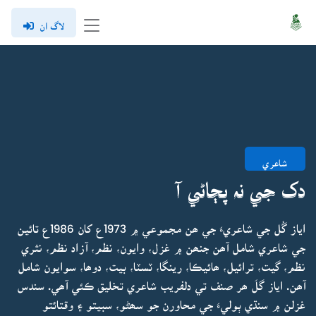
لاگ ان
شاعري
دک جي نہ پڄاڻي آ
اياز گُل جي شاعريءَ جي ھن مجموعي ۾ 1973ع کان 1986ع تائين
جي شاعري شامل آھن جنھن ۾ غزل، وايون، نظم، آزاد نظم، نثري
نظم، گيت، ترائيل، ھائيڪا، رينگا، ٽسٽا، بيت، دوھا، سوايون شامل
آھن. اياز گلَ ھر صنف تي دلفريب شاعري تخليق ڪئي آھي. سندس
غزلن ۾ سنڌي ٻوليءَ جي محاورن جو سھڻو، سبيتو ۽ وقتائتو