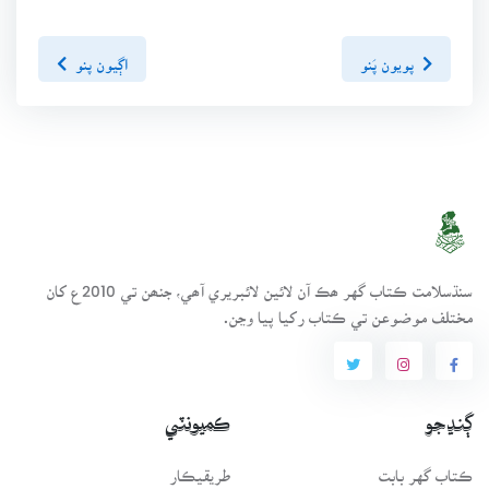
پويون پَنو
اڳيون پنو
سنڌسلامت ڪتاب گهر ھڪ آن لائين لائبريري آھي، جنھن تي 2010ع کان
مختلف موضوعن تي ڪتاب رکيا پيا وڃن.
ڳنڍجو
ڪميونٽي
ڪتاب گهر بابت
طريقيڪار