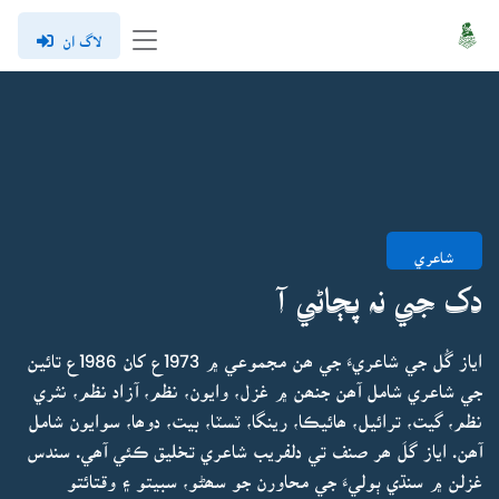
لاگ ان
شاعري
دک جي نہ پڄاڻي آ
اياز گُل جي شاعريءَ جي ھن مجموعي ۾ 1973ع کان 1986ع تائين
جي شاعري شامل آھن جنھن ۾ غزل، وايون، نظم، آزاد نظم، نثري
نظم، گيت، ترائيل، ھائيڪا، رينگا، ٽسٽا، بيت، دوھا، سوايون شامل
آھن. اياز گلَ ھر صنف تي دلفريب شاعري تخليق ڪئي آھي. سندس
غزلن ۾ سنڌي ٻوليءَ جي محاورن جو سھڻو، سبيتو ۽ وقتائتو