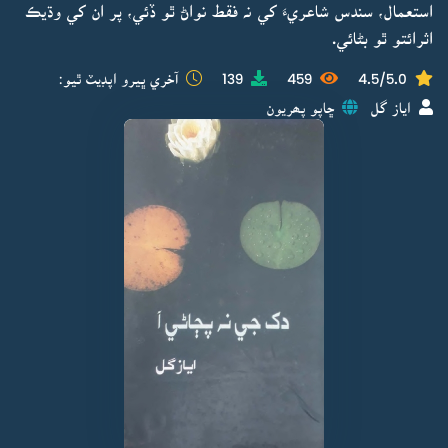
استعمال، سندس شاعريءَ کي نہ فقط نواڻ ٿو ڏئي، پر ان کي وڌيڪ
اثرائتو ٿو بڻائي.
4.5/5.0
459
139
آخري ڀيرو اپڊيٽ ٿيو:
اياز گل
ڇاپو پھريون