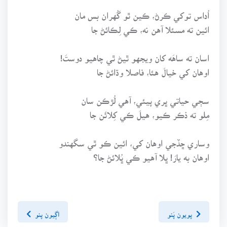
اُداس توکي ڪرڻ، ڪين ٿو گُهران بس مان
ائين ته مسئلا آهن نه، ڪي لِڪائڻ جا
اسان ته ساهَه کان ويجهو ٿيڻ ٿي چاهيو دوستَ!
اوهان کي خيالَ هئا، فاصلا وڌائڻ جا
سڄي حياتي ڀري پيئي، آهي لُڙڪن سان
مِلو ته ذڪر ڪيو، هيلَ ڪي کِلائَن جا
وساري ڇڏجي اوهان کي، ائين ڪو ٿي سگهندو
اوهان به يارَ! ڀلا آهيو ڪي ڀُلائڻ جا؟
پويون پَنو
اڳيون پنو