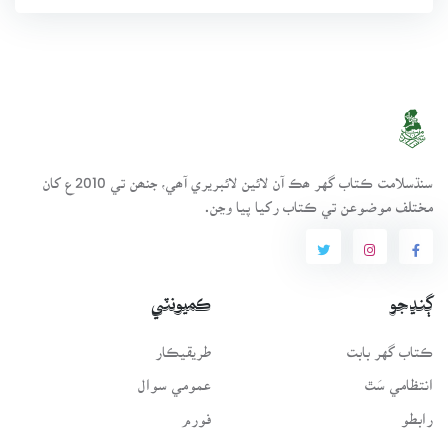
سنڌسلامت ڪتاب گهر ھڪ آن لائين لائبريري آھي، جنھن تي 2010ع کان
مختلف موضوعن تي ڪتاب رکيا پيا وڃن.
ڳنڍجو
ڪميونٽي
ڪتاب گهر بابت
طريقيڪار
انتظامي سَٿ
عمومي سوال
رابطو
فورم