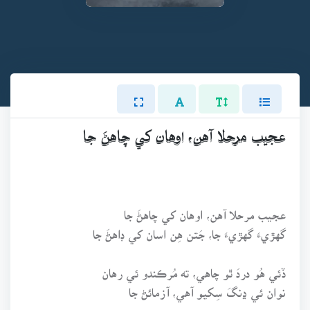
عجيب مرحلا آهن، اوهان کي چاهڻَ جا
عجيب مرحلا آهن، اوهان کي چاهڻَ جا
گهڙيءَ گهڙيءَ جا، جَتن هِن اسان کي ڊاهڻَ جا
ڏئي هُو دردَ ٿو چاهي، ته مُرڪندو ئي رهان
نوان ئي ڍنگَ سِکيو آهي، آزمائڻ جا