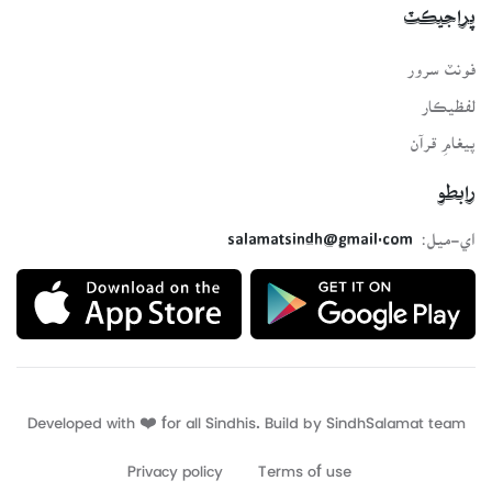
پراجيڪٽ
فونٽ سرور
لفظيڪار
پيغامِ قرآن
رابطو
اي-ميل:
salamatsindh@gmail.com
Developed with ❤️ for all Sindhis. Build by
SindhSalamat
team
Privacy policy
Terms of use