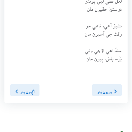
دوستؤ! حقيِرن مان
ڪيرُ آهي، ناهي جو
وقتَ جي آسيرن مان
سنڌُ آهي اَڙجي وئي
پَڙَ- باسَ، پِيرن مان
پويون پَنو
اڳيون پنو