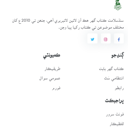
سنڌسلامت ڪتاب گهر ھڪ آن لائين لائبريري آھي، جنھن تي 2010ع کان
مختلف موضوعن تي ڪتاب رکيا پيا وڃن.
ڳنڍجو
ڪميونٽي
ڪتاب گهر بابت
طريقيڪار
انتظامي سَٿ
عمومي سوال
رابطو
فورم
پراجيڪٽ
فونٽ سرور
لفظيڪار