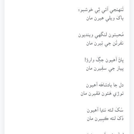
تُنهنجي آئي ٿِي خوشبوءِ
باکَ ويلي هيرن مان
مُحبتون لنگهي وينديون
نفرتُن جي تِيرن مان
پاڻَ آهيون جڳَ وارؤ!
پيارَ جي سفِيرن مان
دل جا بادشاهَه آهيون
توڙي هَئون فقيرن مان
سُکَ لئه ننڍا آهيون
دُکَ لئه ڪبِيرن مان
لعلَ ڪي لَڀي پوندوَ