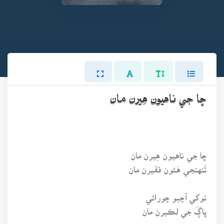
ڇا جي ناهيون هِيرن مان
ڇا جي ناهيون هِيرن مان
تُنهنجي هَئون فقيرن مان
توکي آچبو چورائي
ڀاڳَ جي لڪيرن مان