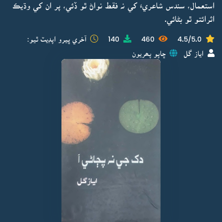
استعمال، سندس شاعريءَ کي نہ فقط نواڻ ٿو ڏئي، پر ان کي وڌيڪ
اثرائتو ٿو بڻائي.
4.5/5.0
460
140
آخري ڀيرو اپڊيٽ ٿيو:
اياز گل
ڇاپو پھريون