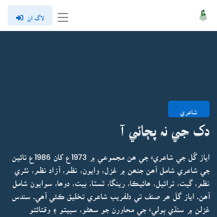
لاگ ان
شاعري
دک جي نہ پڄاڻي آ
اياز گُل جي شاعريءَ جي ھن مجموعي ۾ 1973ع کان 1986ع تائين
جي شاعري شامل آھن جنھن ۾ غزل، وايون، نظم، آزاد نظم، نثري
نظم، گيت، ترائيل، ھائيڪا، رينگا، ٽسٽا، بيت، دوھا، سوايون شامل
آھن. اياز گلَ ھر صنف تي دلفريب شاعري تخليق ڪئي آھي. سندس
غزلن ۾ سنڌي ٻوليءَ جي محاورن جو سھڻو، سبيتو ۽ وقتائتو