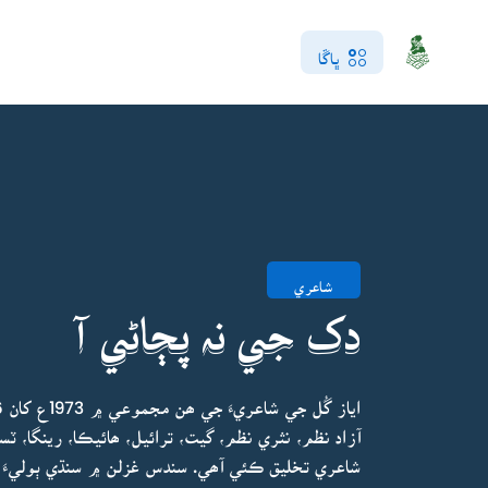
ڀاڱا
شاعري
دک جي نہ پڄاڻي آ
آزاد نظم، نثري نظم، گيت، ترائيل، ھائيڪا، رينگا، ٽس
شاعري تخليق ڪئي آھي. سندس غزلن ۾ سنڌي ٻوليءَ ج