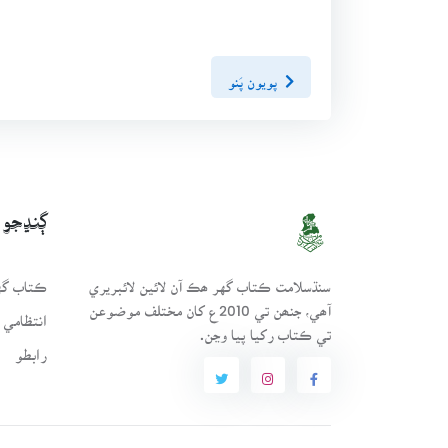
پويون پَنو
ڳنڍجو
سنڌسلامت ڪتاب گهر ھڪ آن لائين لائبريري
ڪتاب گهر
آھي، جنھن تي 2010ع کان مختلف موضوعن
انتظامي 
تي ڪتاب رکيا پيا وڃن.
رابطو