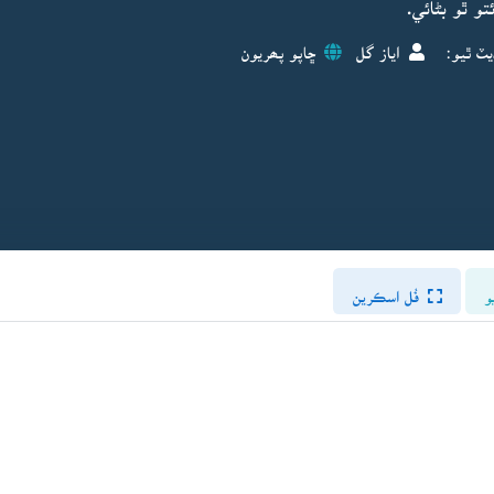
و ٿو بڻائي.
يٽ ٿيو:
اياز گل
ڇاپو پھريون
و
فُل اسڪرين