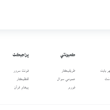
ڪميونٽي
پراجيڪٽ
 بابت
طريقيڪار
فونٽ سرور
سَٿ
عمومي سوال
لفظيڪار
فورم
پيغامِ قرآن