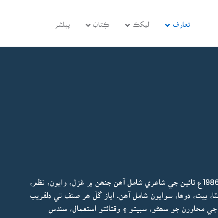
تعارف
ليکڪ
ڪِتابَ
پبلشر
اياز گُل جي شاعريءَ جي ھن مجموعي ۾ 1973ع کان 1986ع تائين جي شاعري شامل آھن جنھن ۾ غزل، وايون، نظم،
ٽا، بيت، دوھا، سوايون شامل آھن. اياز گلَ ھر صنف تي دلفريب
ي محاورن جو سھڻو، سبيتو ۽ وقتائتو استعمال، سندس