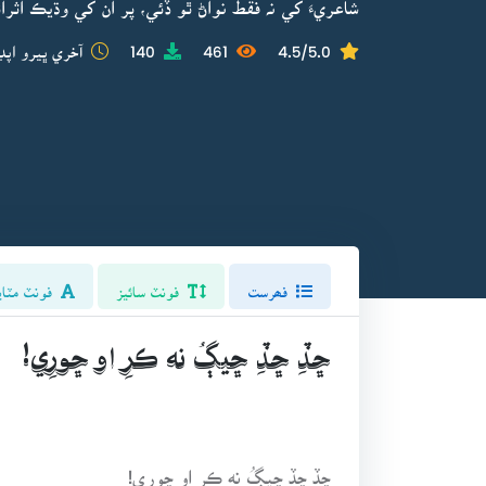
شاعريءَ کي نہ فقط نواڻ ٿو ڏئي، پر ان کي وڌيڪ اثرائت
4.5/5.0
461
140
آخري ڀيرو اپڊ
فھرست
فونٽ سائيز
فونٽ مٽاي
ڇڏِ ڇڏِ ڇيڳُ نه ڪرِ او ڇورِي!
ڇڏِ ڇڏِ ڇيڳُ نه ڪرِ او ڇورِي!