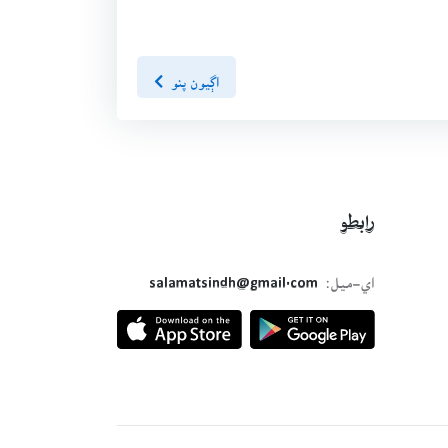
اڳيون پنو
رابطو
اي-ميل:
salamatsindh@gmail.com