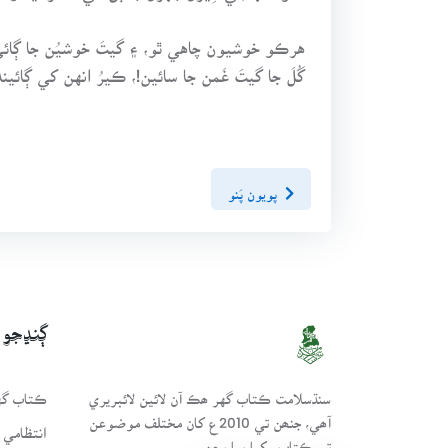
هرڪو خوشيون چاهي ٿو، ۽ گيتَ خوشيُن جا ڳائي
گُلَ جا گيتَ غَمن جا سائين!، ڪيرُ انهن کي ڳائيند
پويون پَنو
ڳنڍجو
سنڌسلامت ڪتاب گهر ھڪ آن لائين لائبريري
ڪتاب گهر
آھي، جنھن تي 2010ع کان مختلف موضوعن
انتظامي 
تي ڪتاب رکيا پيا وڃن.