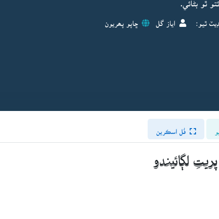
و ٿو بڻائي.
يٽ ٿيو:
اياز گل
ڇاپو پھريون
و
فُل اسڪرين
ريتِ لڳائيندو