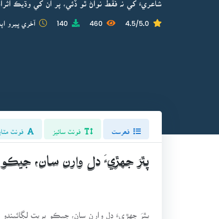
شاعريءَ کي نہ فقط نواڻ ٿو ڏئي، پر ان کي وڌيڪ اثرائت
4.5/5.0
460
140
آخري ڀيرو اپڊ
فھرست
فونٽ سائيز
فونٽ مٽاي
پٿرَ جهڙيءَ دل وارن سان، جيڪو پ
پٿرَ جهڙيءَ دل وارن سان، جيڪو پريتِ لڳائيندو