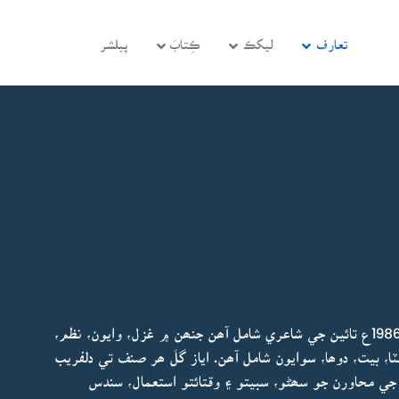
تعارف
ليکڪ
ڪِتابَ
پبلشر
اياز گُل جي شاعريءَ جي ھن مجموعي ۾ 1973ع کان 1986ع تائين جي شاعري شامل آھن جنھن ۾ غزل، وايون، نظم،
ٽا، بيت، دوھا، سوايون شامل آھن. اياز گلَ ھر صنف تي دلفريب
ي محاورن جو سھڻو، سبيتو ۽ وقتائتو استعمال، سندس