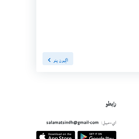
اڳيون پنو
رابطو
اي-ميل:
salamatsindh@gmail.com