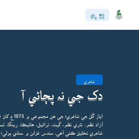
ڀاڱا
شاعري
دک جي نہ پڄاڻي آ
آزاد نظم، نثري نظم، گيت، ترائيل، ھائيڪا، رينگا، ٽس
شاعري تخليق ڪئي آھي. سندس غزلن ۾ سنڌي ٻوليءَ ج