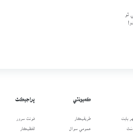
 ٿو
و!
ڪميونٽي
پراجيڪٽ
 بابت
طريقيڪار
فونٽ سرور
سَٿ
عمومي سوال
لفظيڪار