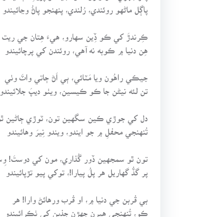
پاڳل ماڻهو روئندي، رُلندي، پنهنجو پاڻُ وڃائيندو
ڪِرندڙَ کي ڪو ڏِين سهارو، هيءَ هِتان جي ريت ن
هِن دنيا ۾ ڪوبه نه آهي، روئندن کي پرچائيندو
جيڪي راهُون ويا مَٽائي، ٻي اَڻ ڄاتي واٽَ وٺي
تن لئه نيڻن جا ڪو ڪيسين، ويٺو ديپَ جلائيندو
دل کي جوڙي ڪين سگهين تون، ٽوڙي ڄاڻين ٿو
تُنهنجي محفلِ ۾ جو ايندو، ويندو نِيرَ وهائيندو
تون ٿو سمجهين ڏور گُذاري، مون کي دوستَ! وِ
پر گڏُ گهاريل هر پلُ پيارا!، توکي پيو تڙپائيندو
بي قُربن جي دنيا ۾، او قُرب ورهائڻ وارا! هر
ڪو، تُنهنجي هِيرن جهڙن جذبن کي ٺڪرائيندو