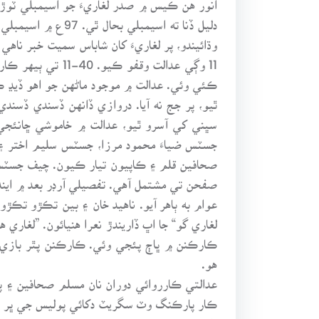
وڌائيندو، پر لغاريءَ کان شاباس سميت خبر ناهي 
ڪئي وئي. عدالت ۾ موجود ماڻهن جو اهو ڏيڍ 
سڀني کي آسرو ٿيو، عدالت ۾ خاموشي ڇانئجي 
صفحن تي مشتمل آهي. تفصيلي آرڊر بعد ۾ ايندو
عوام به ٻاهر آيو. ناهيد خان ۽ بين تڪڙو ت
ڪارڪنن ۾ ڀاڄ پئجي وئي. ڪارڪنن پٿر بازي شر
هو.
عدالتي ڪارروائي دوران نان مسلم صحافين ۽ پاڻ
ڪار پارڪنگ وٽ سگريٽ دکائي پوليس جي ڀر ۾ پ
رکون ها.