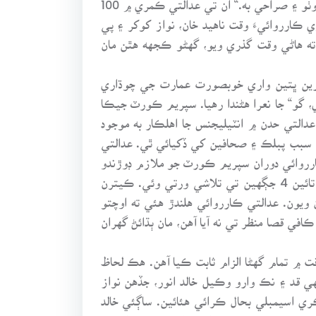
 واري ڪارروائيءَ وقت ناهيد خان، نواز کوکر ۽ پي
ه هاڻي وقت گذري ويو، گهڻو ڪجهه هٿن مان
رين ڀتين واري خوبصورت عمارت جي چوڌاري
 گو“ جا نعرا هڻندا رهيا. سپريم ڪورٽ جيڪا
دالتي حدن ۾ انٽيليجنس جا اهلڪار به موجود
ن سبب پبلڪ ۽ صحافين کي ڏکيائي ٿي. عدالتي
ِ ڪارروائي دوران سپريم ڪورٽ جو ملازم ڊوڙندو
آيو. عدالت ۾ برگر فيميلن جا نوجوان نينگر ۽ نينگريون به موجود هيون. عدالت جي مين گيٽ کان عدالتي ڪمري تائين 4 جڳهين تي تلاشي ورتي وئي. ڪيترن
ويون. عدالتي ڪارروائي هلندڙ هئي ته اوچتو
ڪافي قصا منظر تي نه آيا آهن، مان ٻڌائڻ گهران
 ۾ تمام گهڻا الزام ثابت ڪيا آهن. هڪ لحاظ
ي قد ۽ نڪ وارو وڪيل خالد انور، جڏهن نواز
 اسيمبلي بحال ڪرائي هئائين. ساڳئي خالد
انور هن ڪيس ۾ صدر لغاريءَ جو اسيمبلي ٽوڙڻ وارو حڪم سچو ثابت ڪندي، اسيمبلي ٽوڙڻ وارو فيصلو بحال ڪرايو. يعني خالد 93ع ۾ اسيمبلي بحال ڪرائڻ لاءِ