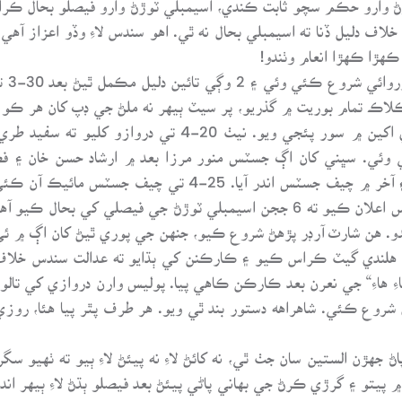
ڪهڙا ڪهڙا انعام وٺندو!
11 و
ڪلاڪ تمام بوريت ۾ گذريو، پر سيٽ ٻيهر نه ملڻ جي ڊپ کان هر ڪ
ٿيو، پر جج نه آيا. دروازي ڏانهن ڏسندي ڏسندي اکين ۾ سور پئ
وئي. سڀني کان اڳ جسٽس منور مرزا بعد ۾ ارشاد حسن خان ۽ فضل 
جسٽس ضياءَ محمود مرزا، جسٽس سليم اختر ۽ آخر ۾ چيف جسٽس 
. هن شارٽ آرڊر پڙهڻ شروع ڪيو، جنهن جي پوري ٿيڻ کان اڳ ۾ ئي م
ڪڙو هلندي گيٽ ڪراس ڪيو ۽ ڪارڪنن کي ٻڌايو ته عدالت سندس خلاف
وع ڪئي. شاهراهه دستور بند ٿي ويو. هر طرف پٿر پيا هئا، روزي 
 جهڙن الستين سان جٺ ٿي، نه کائڻ لاءِ نه پيئڻ لاءِ ٻيو ته ٺهيو سگ
يتو ۽ گرڙي ڪرڻ جي بهاني پاڻي پيئڻ بعد فيصلو ٻڌڻ لاءِ ٻيهر ان