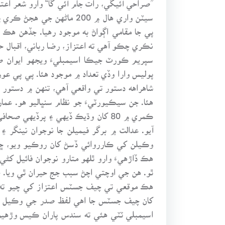
سيٽن واري هال ۾ 200 ماڻ
پي جا مقامي اڳواڻ به موجود رهيا. جڏهن ه
نڪري چڪو آهي ته اعتزاز، رضا رباني، اقبال حي
سپريم ڪورٽ جيڪا اسيمبليءَ ويجهو ايوان 
پوليس وارا وڏي تعداد ۾ موجود هئا. پي پي ع
شاهراهه دستور تي واقعي آهي، تنهن ۾ دستور 
هئا. جن سيڪيورٽيءَ جو نظام سنڀاليو هو. عم
ڪمري ۾ 80 کان وڌيڪ ڏيهي ۽ پرڏيهي
وڪيلن کي ڪارروائي ڏسڻ کان روڪيو ويو، ڇو ت
هڪ ڏاڙهيءَ وارو ٿلهو متارو نوجوان فائيل کڻي ا
ٿو. هن جي اوچتي اچڻ سبب جج حيران ٿي ويا.
هڪ موقعي تي چيف جسٽس اعتزاز کي چيو ته اوه
کان چيف جسٽس جا اهي لفظ صدر جي وڪيل خالدا
اسيمبلي ٽٽي هئي ته سندس پاران ڪيس وڙهيو