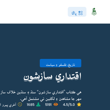
ڀاڱا
تاريخ، فلسفو ۽ سياست
اقتداري سازشون
هي ڪتاب ”اقتداري سازشون“ سنڌ ۽ سنڌين خلاف سازشن
مهر جا مشاهدن ۽ لکڻين تي مشتمل آهي.
4.5/5.0
5191
1685
آخري ڀيرو ا