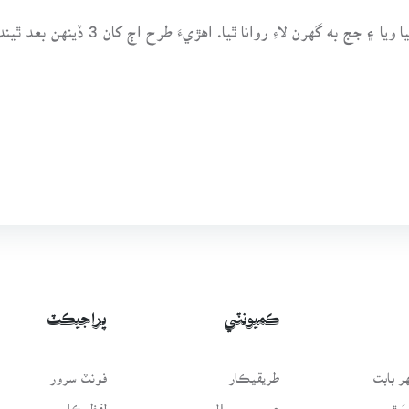
شام جو روزي کان پوءِ اوندهه سبب ڪارڪن
ڪميونٽي
پراجيڪٽ
 بابت
طريقيڪار
فونٽ سرور
سَٿ
عمومي سوال
لفظيڪار