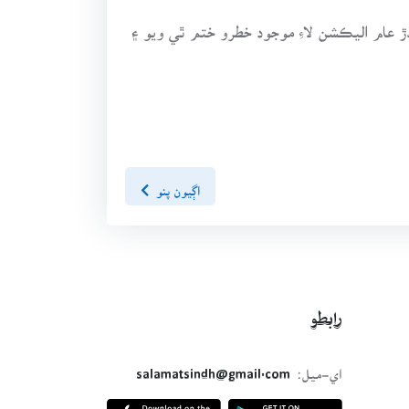
 هليا ويا ۽ جج به گهرن لاءِ روانا ٿيا. اهڙيءَ طرح اڄ کان 3 ڏينهن بعد ٿيندڙ عام اليڪشن لاءِ موجود خطرو ختم ٿي ويو ۽
اڳيون پنو
رابطو
اي-ميل:
salamatsindh@gmail.com