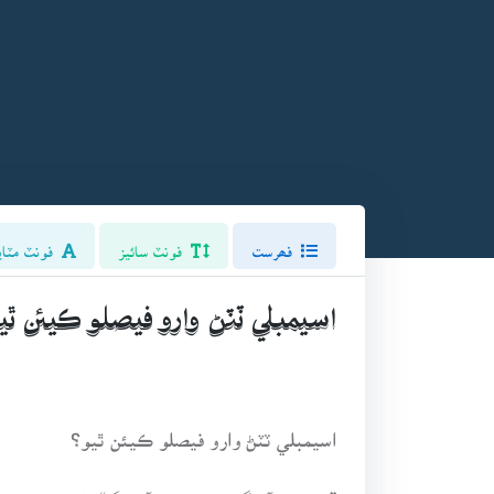
فھرست
فونٽ سائيز
فونٽ مٽاي
اسيمبلي ٽٽڻ وارو فيصلو ڪيئن ٿي
اسيمبلي ٽٽڻ وارو فيصلو ڪيئن ٿيو؟