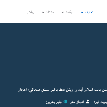
تعارف
ليکڪ
ڪِتابَ
پبلشر
 بابت اسلام آباد ۾ ويٺل هڪ باخبر سنڌي صحافيءَ اعجاز
پڊيٽ ٿيو:
اعجاز مھر
ڇاپو پھريون