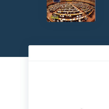
”صراحي آئيگي، رات جام آئي گا“ وارو شعر اعتزاز احسن پڙهيو ته چيف جسٽس سجاد علي شاهه چيس ته ”جام اوهان وٺو ۽ صراحي به.“ ان تي عدالتي ڪمري ۾ 100