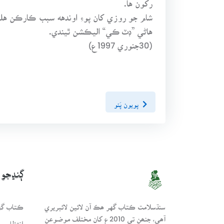
هاڻي ”ڊٽ ڪي“ اليڪشن ٿيندي.
(30جنوري 1997ع)
پويون پَنو
ڳنڍجو
سنڌسلامت ڪتاب گهر ھڪ آن لائين لائبريري
ڪتاب گهر
آھي، جنھن تي 2010ع کان مختلف موضوعن
انتظامي 