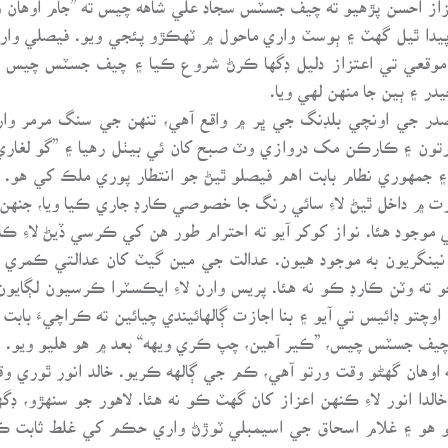
هن جي هجڻ ڪري پيدا ٿيل گهٽ ۽ ٻوسٽ واري ماحول ۾ ٽهڪڙو پئجي ويو. فيصلي
ڪ موقعي تي اعتزاز دليل ڊگها ڪرڻ شروع ڪيا ۽ چيف جسٽس چيس ت
در ۽ ٻين جا منهن لهي ويا.
صدر جي اونچي بلڊنگ جي ڀر ۾ واقع آهي، تنهن جي سنگ مرمر وا
ورتون ۽ ڪارڪن مک دروازي وٽ صبح کان ئي بيٺل رهيا ۽ ”گو لغاري،
۽ جمهوري نطام بابت اهم فيصلو ٿيڻ جو انتطار پوري ملڪ کي هو. ع
ارت ۾ داخل ٿيڻ لاءِ سائي رنگ جا خصوصي ڪارڊ جاري ڪيا ويا، جنه
 صحافي موجود هئا. نواز کوکر آيو ته احترام طور هن کي ڪرسي ڏيڻ لاء
ه وٽن ڪارڊ ڪو نه هئا. پريس وارن لاءِ ايڪسٽرا ڪرسيون لڳايون 
وچتو ڊائيس تي آيو ۽ بنا اجازت ڳالهائيندي چيائين ته ڪراچيءَ بابت 
 چيف جسٽس چيس، ”ڪير آهين، چپ ڪري ويهه“ بعد ۾ هو هليو ويو.
ان گهڻو وقت ورتو آهي، ڪم جي ڳالهه ڪريو. خالد انور ٿوري وقت
 انور لاءِ ڪنهن اعزاز کان گهٽ ڪو نه هئا. لاهور جو سنهڙو، ڊگه
 هو ۽ غلام اسحاق جي اسيمبلي ٽوڙڻ واري حڪم کي غلط ثابت ڪري