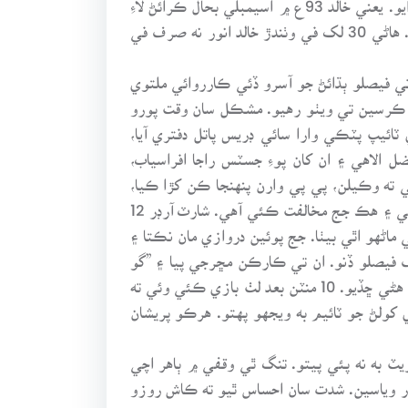
دليل ڏنا ته اسيمبلي بحال ٿي. 97ع ۾ اسيمبلي خلاف دليل ڏنا ته اسيمبلي بحال نه ٿي. اهو سندس لاءِ وڏو اعزاز آهي. هاڻي 30 لک في وٺندڙ خالد انور نه صرف في
ڳي عدالت وقفو ڪيو. 40-11 تي ٻيهر ڪارروائي شروع ڪئي وئي ۽ 2 وڳي تائين دليل مڪمل ٿيڻ بعد 30-3 تي فيصلو ٻڌائڻ جو آسرو ڏئي ڪارروائي ملتوي
و ڪرسين تي ويٺو رهيو. مشڪل سان وقت پورو
جي ويو. نيٺ 20-4 تي دروازو کليو ته سفيد طري ٽائيپ پٽڪي وارا سائي ڊريس پاتل دفتري آيا،
الاهي ۽ ان کان پوءِ جسٽس راجا افراسياب،
اندر آيا. 25-4 تي چيف جسٽس مائيڪ آن ڪئي ته وڪيلن، پي پي وارن پنهنجا ڪن کڙا ڪيا،
صحافين قلم ۽ ڪاپيون تيار ڪيون. چيف جسٽس اعلان ڪيو ته 6 ججن اسيمبلي ٽوڙڻ جي فيصلي کي بحال ڪيو آهي ۽ هڪ جج مخالفت ڪئي آهي. شارٽ آرڊر 12
اڻهو اٿي بيٺا. جج پوئين دروازي مان نڪتا ۽
 فيصلو ڏنو. ان تي ڪارڪن مڇرجي پيا ۽ ”گو
لغاري گو“ جا اڀ ڏاريندڙ نعرا هنيائون. ”لغاري هاءِ هاءِ“ جي نعرن بعد ڪارڪن ڪاهي پيا. پوليس وارن دروازي کي تالو هڻي ڇڏيو. 10 منٽن بعد لٺ بازي ڪئي وئي ته
کولڻ جو ٽائيم به ويجهو پهتو. هرڪو پريشان
ريٽ به نه پئي پيتو. تنگ ٿي وقفي ۾ ٻاهر اچي
در وياسين. شدت سان احساس ٿيو ته ڪاش روزو