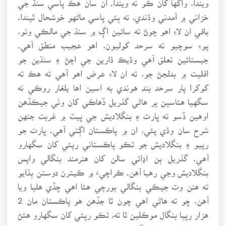
خزاني ۾ آمدني وڌندي، ته ٻئي پاسي ماڻهو خوشحال ٿيندا.
باقي ان لاءِ اهو چوڻ ته سائين اڳ ۾ سنڌ جي مالڪي وٺو،
پوءِ سوچيو ته سرحد کوليون، اهو عجيب منطق آهي.
جيستائين تعلق آهي وڌيڪ ڌارين جي اچڻ ۽ سنڌين جو
اقليت ۾ بدلجڻ جو، ته ان لاءِ عرض اهو آهي ته هڪ ته
کوکرا پار سرحد بند هوندي به اسين اها يلغار روڪي نه
سگهيا هئاسين پر هاڻي گذريل ڏهاڪي کان وٺي جيڪڏهن
اوهين ڏسو ته ڀارت ۽ بنگلاديش جي ڀيٽ ۾ غربت جنهن
شرح سان وڌي پئي، ان ۾ پاڪستان اڳتي آهي. ڀارت جو
رپيو ۽ بنگلاديش جو ٽڪو پاڪستاني رپئي کان سگهارو
آهي. گذريل ٻن اڍائي سالن کان هنرمند بنگالي واپس
بنگلاديش وڃي رهيا آهن. ڪراچيءَ ۾ ڪيترن دوستن ٻڌايو
ته هنن وٽ جيڪي بنگالي بورچي هئا اهي ڇڏي هليا ويا
آهن، ڇو ته هاڻي اهي چون ٿا جڏهن هو پاڪستان مان 2
هزار رپيا بنگال موڪلين ٿا ته، ٽڪو رپئي کان سگهارو هئڻ
ڪري، اها رقم تمام گهٽ ٿئي ٿي.