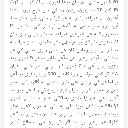
15 کان 20 ٻڪريون، رڍون وڪڻي مس خرچ پورو ڪندا
آهيون. ان همراهه ٻڌايو ته هو ڳوٺان مٺيءَ آيو، جتان سنڌ
آيو، مون چيو مانس ته، ”اوهين ٿريا ٿر کي سنڌ ڇو نٿا
سمجهون؟ ته هن اڻپرهيل همراهه، جيڪو ڀارتي ويزا وٺڻ
لاءِ سفارش ڪرائڻ آيو هو تنهن ڪو مطمئن ڪندڙ جواب ته
نه ڏنو پر ميرپورخاص کان هن پاسي واري حصي کي هو
سنڌ ئي سڏيندو رهيو. هن جڏهن ٻڌايو ته هو 5 ڏينهن بعد
پنڊيءَ پهتو آهي ۽ 7 ڏينهن کان ڀارتي سفارتخاني ٻاهران
ڌڪا ٿو کائي. پوليس وارا کانئس 300 رپيا به ڦري ويا آهن
پر اڃا هن کي ٽوڪن ناهي مليو. سندس اها ڳالهه ٻڌي اوچتو
ذهن ۾ عجيب غريب سوال اڀرڻ شروع ٿي ويا. هن چيو ته،
”خبر ناهي ته ويزا ملندي به الائي نه ۽ اڃا ڪيترا ڏينهن
لڳندا!؟ جيڪڏهن ويزا ملي به وئي ته وري لاهور اچڻو
پوندو ۽ سمجهوتا ايڪسپريس ۾ هندستان وڃڻو پوندو.“ هو
ڳالهائيندو رهيو پر شڪاگو ٽريبون جي صحافڻ ”ڪم
بارڪر“ سان گڏ واگها بارڊر گهمڻ، آسپاس جي ڳوٺن جو