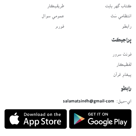
ڪتاب گهر بابت
طريقيڪار
انتظامي سَٿ
عمومي سوال
رابطو
فورم
پراجيڪٽ
فونٽ سرور
لفظيڪار
پيغامِ قرآن
رابطو
اي-ميل:
salamatsindh@gmail.com