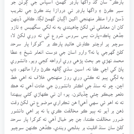
سير ڪرڻ ۽ واگها بارڊر تي دروازا بند ڪرڻ جي تقريب
ڏسڻ وارا منظر منهنجي اکين اڳيان گهمڻ لڳا. ڪافي ڏينهن
کان ان معاملي تي لکڻ چاهيندي به نه لکي سگهيس ۽ تازو
جڏهن پاڪ-ڀارت بس سروس شروع ٿي ته وري لکڻ لاءِ
سوچم پر اوچتو ڪاوش هائيڊ پارڪ ۾ ”کوکرا پار سرحد
کلڻ گهرجي يا نه؟ وارو اسان جي دوست انعام شيخ ۽ عطا
محمد نهڙي جو بحث پڙهي وري ارواهه کڄي ويو. دانشوري
پاڻ کي اچي ڪا نه، اسين سڌي ڳالهه ڪرڻ وارا ماڻهو، ڊپ
به لڳي پيو ته ڪٿي وري روز منهنجي خلاف نه اهي خط
اچن، ڇو ته سنڌ جي اڪثر دانشورن جي عادت آهي ته هڪ
دفعو جيڪو چئي ڇڏيائون، پوءِ ان تي ڪهاڙي کڻي بيهندا
ته نه اهو ئي سهي آهي! هن تڪراري موضوع تي لکڻ وقت
ذهن ۾ آيو ته ٻيو ڪو مخالفت ڪري يا نه پر اهي دانشور
ضرور مخالفت ڪندا، جن جو خيال آهي ته کوکرا پار سرحد
کلڻ سان سنڌ اقليت ۾ بدلجي ويندي. ڪڏهن ڪنهن سوچيو
آهي ته ڪوسٽ گارڊ ۽ بارڊر فورس ۾ سپاهيءَ کان صاحب