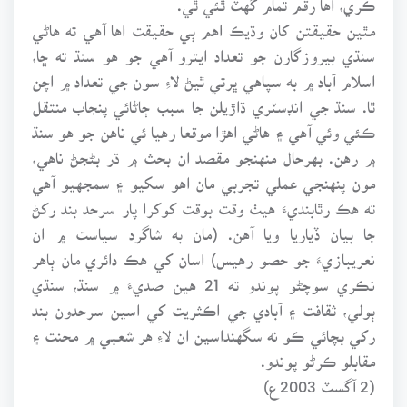
مٿين حقيقتن کان وڌيڪ اهم ٻي حقيقت اها آهي ته هاڻي
سنڌي بيروزگارن جو تعداد ايترو آهي جو هو سنڌ ته ڇا،
اسلام آباد ۾ به سپاهي ڀرتي ٿيڻ لاءِ سون جي تعداد ۾ اچن
ٿا. سنڌ جي انڊسٽري ڌاڙيلن جا سبب ڄاڻائي پنجاب منتقل
ڪئي وئي آهي ۽ هاڻي اهڙا موقعا رهيا ئي ناهن جو هو سنڌ
۾ رهن. بهرحال منهنجو مقصد ان بحث ۾ ڌر بڻجڻ ناهي،
مون پنهنجي عملي تجربي مان اهو سکيو ۽ سمجهيو آهي
ته هڪ رٿابنديءَ هيٺ وقت بوقت کوکرا پار سرحد بند رکڻ
جا بيان ڏياريا ويا آهن. (مان به شاگرد سياست ۾ ان
نعريبازيءَ جو حصو رهيس) اسان کي هڪ دائري مان ٻاهر
نڪري سوچڻو پوندو ته 21 هين صديءَ ۾ سنڌ، سنڌي
ٻولي، ثقافت ۽ آبادي جي اڪثريت کي اسين سرحدون بند
رکي بچائي ڪو نه سگهنداسين ان لاءِ هر شعبي ۾ محنت ۽
مقابلو ڪرڻو پوندو.
(2 آگسٽ 2003ع)