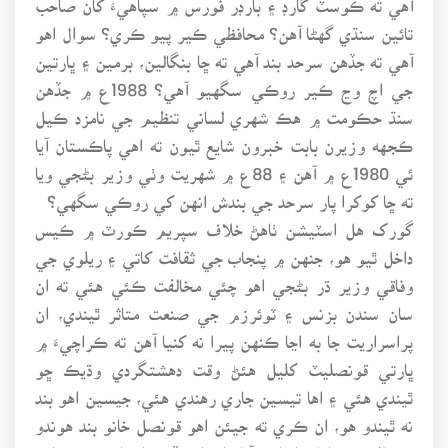
تائين سنڌي گهڻا آهن؟ محافظي ڪير پيو ڪري؟ سوال اهو
آهي ته جڏهن سرحد بند آهي ته ڇا بنگالين، برمين ۽ ڀارتين
جي اچ وڃ ڪير روڪي سگهيو آهي؟ 1988ع ۾ جڏهن
سنڌ حڪومت ۾ هڪ شهري لساني تنظيم جي نامزد ڪيل
ڪجهه وزيرن بابت خبرون شايع ٿيون ته اهي پاڪستان آيا
ئي 1980ع ۾ آهن ۽ 88ع ۾ شهريت وٺي وزير بڻجي ويا
ته ڇا کوکرا پار سرحد جي بندش انهن کي روڪي سگهي؟
گورک هل اسٽيشن ٺاهڻ خلاف سپريم ڪورٽ ۾ ڪيس
داخل ٿيو هو، جنهن ۾ پنجاب جي ثقافت کاتي ۽ ريلوي جي
وفاقي وزير ڌر بڻجي اهو چئي مخالفت ڪئي هئي ته ان
سان سندن بزنس ۽ ٽوئرزم جي صنعت متاثر ٿيندي، ان
پراسراريت جا به اڃا ڪنهن پيرا نه کنيا آهن ته ڪراچيءَ ۾
ڀارتي قونصليٽ کليل هئڻ وقت دهشتگردي وڌيڪ ڇو
ٿيندي هئي ۽ اها تيسين جاري رهندي هئي، جيسين اهو بند
نه ٿيندو هو، ان ڪري ته جيئن اهو قونصل خانو بند هوندو
ته ماڻهو ويزا لاءِ اسلام آباد ايندا، جڏهن ايندا ته بس وارو