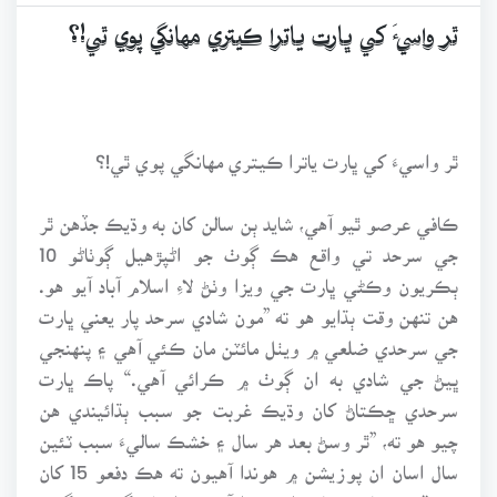
ٿر واسيءَ کي ڀارت ياترا ڪيتري مهانگي پوي ٿي!؟
ٿر واسيءَ کي ڀارت ياترا ڪيتري مهانگي پوي ٿي!؟
ڪافي عرصو ٿيو آهي، شايد ٻن سالن کان به وڌيڪ جڏهن ٿر
جي سرحد تي واقع هڪ ڳوٺ جو اڻپڙهيل ڳوٺاڻو 10
ٻڪريون وڪڻي ڀارت جي ويزا وٺڻ لاءِ اسلام آباد آيو هو.
هن تنهن وقت ٻڌايو هو ته ”مون شادي سرحد پار يعني ڀارت
جي سرحدي ضلعي ۾ ويٺل مائٽن مان ڪئي آهي ۽ پنهنجي
ڀيڻ جي شادي به ان ڳوٺ ۾ ڪرائي آهي.“ پاڪ ڀارت
سرحدي ڇڪتاڻ کان وڌيڪ غربت جو سبب ٻڌائيندي هن
چيو هو ته، ”ٿر وسڻ بعد هر سال ۽ خشڪ ساليءَ سبب ٽئين
سال اسان ان پوزيشن ۾ هوندا آهيون ته هڪ دفعو 15 کان
20 ڏينهن مائٽن سان ملڻ ويندا آهيون. ان لاءِ گهٽ ۾ گهٽ