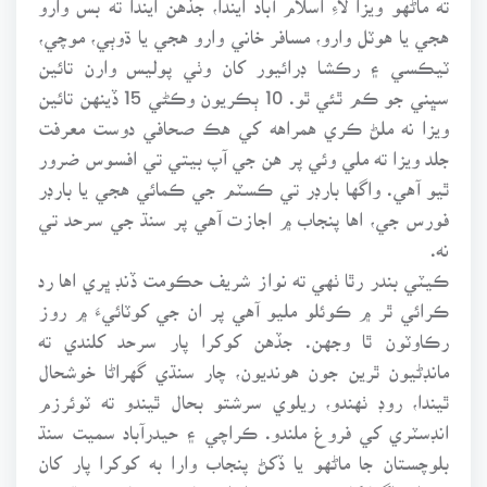
هجي يا هوٽل وارو، مسافر خاني وارو هجي يا ڌوٻي، موچي،
ٽيڪسي ۽ رڪشا ڊرائيور کان وٺي پوليس وارن تائين
سڀني جو ڪم ٿئي ٿو. 10 ٻڪريون وڪڻي 15 ڏينهن تائين
ويزا نه ملڻ ڪري همراهه کي هڪ صحافي دوست معرفت
جلد ويزا ته ملي وئي پر هن جي آپ بيتي تي افسوس ضرور
ٿيو آهي. واگها بارڊر تي ڪسٽم جي ڪمائي هجي يا بارڊر
فورس جي، اها پنجاب ۾ اجازت آهي پر سنڌ جي سرحد تي
نه.
ڪيٽي بندر رٿا ٺهي ته نواز شريف حڪومت ڏنڊ ڀري اها رد
ڪرائي ٿر ۾ ڪوئلو مليو آهي پر ان جي کوٽائيءَ ۾ روز
رڪاوٽون ٿا وجهن. جڏهن کوکرا پار سرحد کلندي ته
مانڊڻيون ٿرين جون هونديون، چار سنڌي گهراڻا خوشحال
ٿيندا، روڊ ٺهندو، ريلوي سرشتو بحال ٿيندو ته ٽوئرزم
انڊسٽري کي فروغ ملندو. ڪراچي ۽ حيدرآباد سميت سنڌ
بلوچستان جا ماڻهو يا ڏکڻ پنجاب وارا به کوکرا پار کان
ويندا، واگها کان ڪو نه ويندا. ان سان هڪ پاسي سنڌ جي