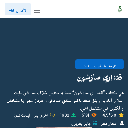
لاگ ان
تاريخ، فلسفو ۽ سياست
اقتداري سازشون
هي ڪتاب ”اقتداري سازشون“ سنڌ ۽ سنڌين خلاف سازشن بابت
اسلام آباد ۾ ويٺل هڪ باخبر سنڌي صحافيءَ اعجاز مهر جا مشاهدن
۽ لکڻين تي مشتمل آهي.
4.5/5.0
5191
1682
آخري ڀيرو اپڊيٽ ٿيو:
اعجاز مھر
ڇاپو پھريون