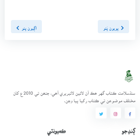
پويون پَنو
اڳيون پنو
سنڌسلامت ڪتاب گهر ھڪ آن لائين لائبريري آھي، جنھن تي 2010ع کان
مختلف موضوعن تي ڪتاب رکيا پيا وڃن.
ڳنڍجو
ڪميونٽي