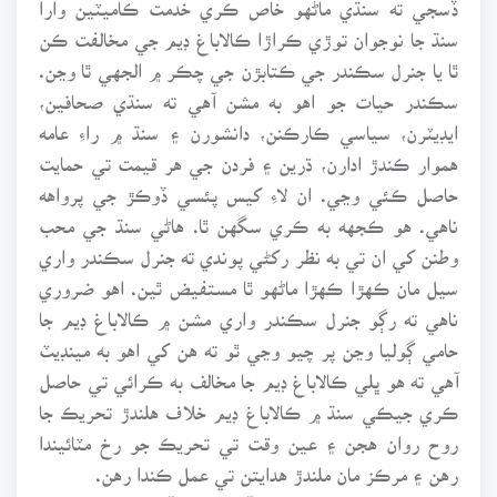
سنڌ جا نوجوان توڙي ڪراڙا ڪالاباغ ڊيم جي مخالفت ڪن
ٿا يا جنرل سڪندر جي ڪتابڙن جي چڪر ۾ الجهي ٿا وڃن.
سڪندر حيات جو اهو به مشن آهي ته سنڌي صحافين،
ايڊيٽرن، سياسي ڪارڪنن، دانشورن ۽ سنڌ ۾ راءِ عامه
هموار ڪندڙ ادارن، ڌرين ۽ فردن جي هر قيمت تي حمايت
حاصل ڪئي وڃي. ان لاءِ کيس پئسي ڏوڪڙ جي پرواهه
ناهي. هو ڪجهه به ڪري سگهن ٿا. هاڻي سنڌ جي محب
وطنن کي ان تي به نظر رکڻي پوندي ته جنرل سڪندر واري
سيل مان ڪهڙا ڪهڙا ماڻهو ٿا مستفيض ٿين. اهو ضروري
ناهي ته رڳو جنرل سڪندر واري مشن ۾ ڪالاباغ ڊيم جا
حامي ڳوليا وڃن پر چيو وڃي ٿو ته هن کي اهو به مينڊيٽ
آهي ته هو ڀلي ڪالاباغ ڊيم جا مخالف به ڪرائي تي حاصل
ڪري جيڪي سنڌ ۾ ڪالاباغ ڊيم خلاف هلندڙ تحريڪ جا
روح روان هجن ۽ عين وقت تي تحريڪ جو رخ مٽائيندا
رهن ۽ مرڪز مان ملندڙ هدايتن تي عمل ڪندا رهن.
جنرل (ر) سڪندر حيات کي آسرو مليو آهي ته سڀاڻي سنڌ