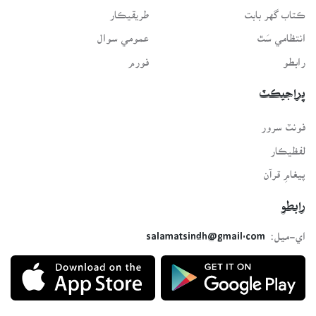
ڪتاب گهر بابت
طريقيڪار
انتظامي سَٿ
عمومي سوال
رابطو
فورم
پراجيڪٽ
فونٽ سرور
لفظيڪار
پيغامِ قرآن
رابطو
اي-ميل:
salamatsindh@gmail.com