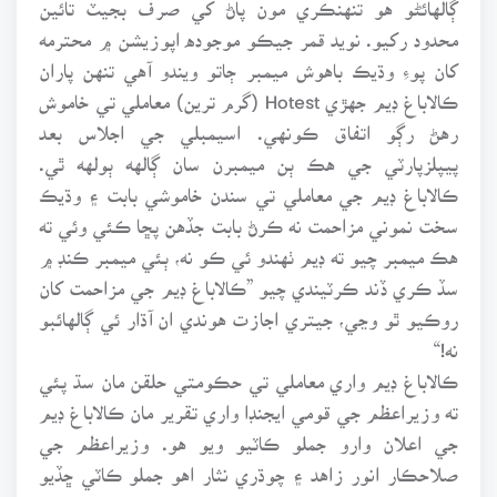
محدود رکيو. نويد قمر جيڪو موجوده اپوزيشن ۾ محترمه
کان پوءِ وڌيڪ باهوش ميمبر ڄاتو ويندو آهي تنهن پاران
ڪالاباغ ڊيم جهڙي Hotest (گرم ترين) معاملي تي خاموش
رهڻ رڳو اتفاق ڪونهي. اسيمبلي جي اجلاس بعد
پيپلزپارٽي جي هڪ ٻن ميمبرن سان ڳالهه ٻولهه ٿي.
ڪالاباغ ڊيم جي معاملي تي سندن خاموشي بابت ۽ وڌيڪ
سخت نموني مزاحمت نه ڪرڻ بابت جڏهن پڇا ڪئي وئي ته
هڪ ميمبر چيو ته ڊيم ٺهندو ئي ڪو نه، ٻئي ميمبر ڪنڊ ۾
سڏ ڪري ڏند ڪرٽيندي چيو ”ڪالاباغ ڊيم جي مزاحمت کان
روڪيو ٿو وڃي، جيتري اجازت هوندي ان آڌار ئي ڳالهائبو
نه!“
ڪالاباغ ڊيم واري معاملي تي حڪومتي حلقن مان سڌ پئي
ته وزيراعظم جي قومي ايجنڊا واري تقرير مان ڪالاباغ ڊيم
جي اعلان وارو جملو ڪاٽيو ويو هو. وزيراعظم جي
صلاحڪار انور زاهد ۽ چوڌري نثار اهو جملو ڪاٽي ڇڏيو
هو ۽ ڪيترن ماڻهن کي ان تقرير جو ڪاٽيل اهو جملو