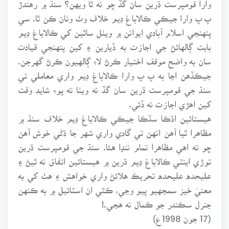
پ پ وارا جيڪي ڪالاباغ ڊيم خلاف وٺ وٺان ڪن ٿا. سي
پنهنجي اسلام آبادي ايوانن ۾ ويٺل ساٿين کي ڪالاباغ ڊيم
بابت ڳالهائڻ جي اجازت به ڏيارين ۽ کين پنهنجي قيادت
سان به واضح موقف اختيار ڪرڻ لاءِ ڳالهيون ڪرڻ گهرجن.
جيڪڏهن اڃا به پ پ وارا ڪالاباغ ڊيم واري معاملي تي
سنڌ جي قومپرست ڌرين سان گڏ نه ويٺا ته پوءِ شايد وقت
کين اهڙي اجازت نه ڏئي.
هيستائين اڌڪا سڌڪا جيڪي ڪالاباغ ڊيم خلاف سنڌ ۾
مظاهرا ٿيا آهن انهن تي گادي واري شهر جا ڌڻي خوش آهن
ڇو ته اهي مظاهرا تمام ننڍا هئا. سنڌ جي قومپرست ڌرين
توڙي اينٽي ڪالاباغ ڊيم ڌرين ۾ هيستائين اتفاق نه ٿيڻ ۽
عليحده عليحده تحريڪ هلائڻ واري خواهش ۽ هٺ کي به
معنيٰ خيز سمجهيو پيو وڃي، ڪٿي ان اسٽائيل ۾ به ڪنهن
جنرل سڪندر جو ڪمال نه هجي.!
(17 جون 1998ع)