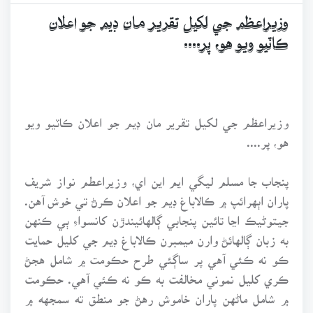
وزيراعظم جي لکيل تقرير مان ڊيم جو اعلان
ڪاٽيو ويو هو، پر....
وزيراعظم جي لکيل تقرير مان ڊيم جو اعلان ڪاٽيو ويو
هو، پر....
پنجاب جا مسلم ليگي ايم اين اي، وزيراعطم نواز شريف
پاران اٻهرائپ ۾ ڪالاباغ ڊيم جو اعلان ڪرڻ تي خوش آهن.
جيتوڻيڪ اڃا تائين پنجابي ڳالهائيندڙن کانسواءِ ٻي ڪنهن
به زبان ڳالهائڻ وارن ميمبرن ڪالاباغ ڊيم جي کليل حمايت
ڪو نه ڪئي آهي پر ساڳئي طرح حڪومت ۾ شامل هجڻ
ڪري کليل نموني مخالفت به ڪو نه ڪئي آهي. حڪومت
۾ شامل ماڻهن پاران خاموش رهڻ جو منطق ته سمجهه ۾
اچي ٿو پر اپوزيشن ۾ ويٺل پيپلزپارٽي جي سنڌي ميمبرن