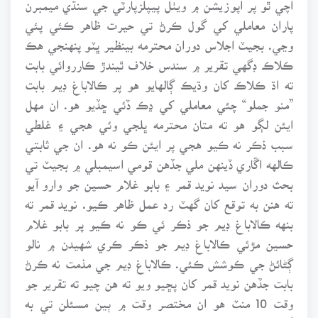
پاران معاملي کي گول ڪرڻ تي حيرت ظاهر ڪئي پئي
وڃي. بجيٽ اجلاس دوران محترمه بينظير ڀٽو پنهنجي هڪ
ڪلاڪ ڊگهي تقرير ۾ سندس خلاف ٿيندڙ ڪارروائي بابت
ته اڌ ڪلاڪ کان وڌيڪ ڳالهايو هو پر ڪالاباغ ڊيم بابت
”منو جملو“ چئي معاملي کي ڍڪ ڏئي ڇڏيو هو. ان مهل
ايئن لڳو هو ته متان محترمه ڀلجي وئي هجي ۽ غلطي
سبب ذڪر نه ڪيو هجي پر ايئن ڪو نه هو. ان جي ثابتي
ڪالهه اڱاري ڏينهن ملي جڏهن قومي اسيمبلي ۾ بجيٽ تي
بحث دوران سيد نويد قمر ۽ بابو غلام حسين جو وارو آيو
ته هنن به توقع کان گهٽ رد عمل ظاهر ڪيو. نويد قمر ته
بنهه ڪالاباغ ڊيم جو ذڪر ئي ڪو نه ڪيو پر بابو غلام
حسين مڙئي ڪالاباغ ڊيم جو ذڪر ڪري شهيدن ۾ نالو
ڳڻائڻ جي ڪوشش ڪئي. ڪالاباغ ڊيم جي مذمت نه ڪرڻ
بابت جڏهن نويد قمر کان پڇيو ويو ته هن چيو ته تقرير جو
وقت 10 منٽ هو ان مختصر وقت ۾ ٻين مسئلن تي به
ڳالهائڻو هو تنهنڪري مون پاڻ کي صرف بجيٽ تائين