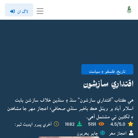
لاگ ان
تاريخ، فلسفو ۽ سياست
اقتداري سازشون
هي ڪتاب ”اقتداري سازشون“ سنڌ ۽ سنڌين خلاف سازشن بابت
اسلام آباد ۾ ويٺل هڪ باخبر سنڌي صحافيءَ اعجاز مهر جا مشاهدن
۽ لکڻين تي مشتمل آهي.
4.5/5.0
5191
1682
آخري ڀيرو اپڊيٽ ٿيو:
اعجاز مھر
ڇاپو پھريون