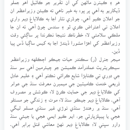
ڏيکاريو به آهي پر پوءِ به خبر ناهي ته ڪيئن وزيراعظم ان
جو اعلان ڪيو آهي. چوڌري نثار اڃا به ڪالاباغ ڊيم واري
اعلان تي اعتراض ڪري ٿو ۽ سندس چوڻ آهي ته ان جا
ملڪي سلامتي لاءِ خطرناڪ نتيجا نڪرندا پر ساڳئي وقت
وزيراعظم کي اهڙا مشورا ڏيندڙ اڃا به کيس ساڳيا ڏس پيا
ڏين.
ميجر جنرل (ر) سڪندر حيات جيڪو اڄڪلهه وزيراعظم
سيڪريٽريٽ عملدرآمد ڪميشن جو چيئرمين آهي سو سنڌ
جي دوري تي ڪتابڙا شايع ڪرائي نڪتو آهي ۽ عليم عادل
ذريعي خدمت ڪاميٽين جي ميمبرن معرفت سنڌ جي عوام
کي ڪالاباغ ڊيم جي حمايت ڪرڻ لاءِ ڪوشش ۾ مصروف
آهي. ڪالاباغ ڊيم جيڪو سنڌ لاءِ موت ۽ زندگي جو مسئلو
آهي، سنڌ ۾ رهندڙ سنڌي توڙي غير سنڌي مسلم ليگي
هجي يا پيپلزپارٽي جو، ايم ڪيو ايمي هجي يا جيئي سنڌ
وارو سڀني لاءِ ڪالاباغ ڊيم ٺهڻ معاشي قتل برابر آهي.
ڏسجي ته سنڌي ماڻهو خاص ڪري خدمت ڪاميٽين وارا