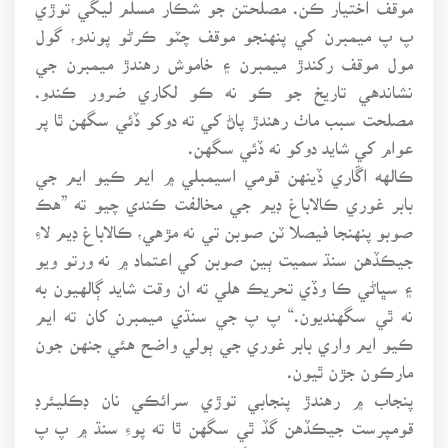
پ پ ميمبرن کي پنهنجو موقف چٽو ڪرڻو پوندو، گول
مول موقف رکندڙ ميمبرن ۽ خاموش رهندڙ ميمبرن جي
نشاندهي تاريخ جو ڪو نه ڪو لکاري ضرور ڪندو.
مصلحت سبب ماٺ رهندڙ پاڻ کي ته دوکو ڏئي سگهن ٿا پر
عوام کي شايد دوکو نه ڏئي سگهن.
ڪالهه اڱاري ڏينهن قومي اسيمبلي ۾ ايم ڪيو ايم جي
بابر غوري ڪالاباغ ڊيم جي مخالفت ڪندي چيو ته ”هڪ
صوبو پنهنجا فيصلا ٽن صوبن تي نه مڙهي، ڪالاباغ ڊيم لاءِ
جيڪڏهن سنڌ سميت ٻين صوبن کي اعتماد ۾ نه ورتو ويو
۽ سڀاڻي ڪا وڏي تحريڪ هلي ته ان وقت شايد ڳالهيون به
نه ٿي سگهنديون.“ پ پ جي سنڌي ميمبرن کان ته ايم
ڪيو ايم واري بابر غوري جي ٻولي واضح هئي جنهن جون
مارڪون جڙن ٿيون.
پنجاب ۾ رهندڙ پنجابي توڙي سرائڪي نان ڊڪليئرڊ
قومپرست جيڪڏهن گڏ ٿي سگهن ٿا ته پوءِ سنڌ ۾ پ پ
وارا قومپرست ڌرين سان گڏ ڇو نه ٿا ويهن؟ سنڌ ۾ رهندڙ