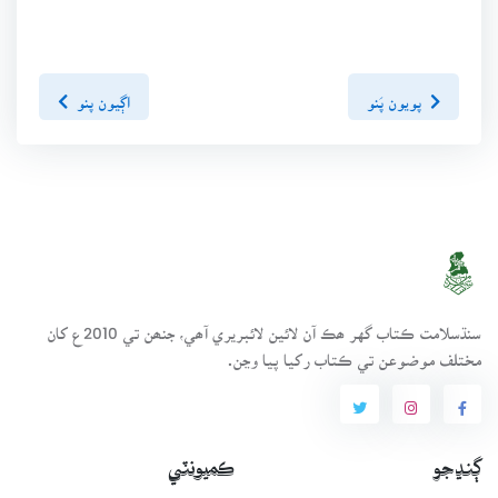
پويون پَنو
اڳيون پنو
سنڌسلامت ڪتاب گهر ھڪ آن لائين لائبريري آھي، جنھن تي 2010ع کان
مختلف موضوعن تي ڪتاب رکيا پيا وڃن.
ڳنڍجو
ڪميونٽي