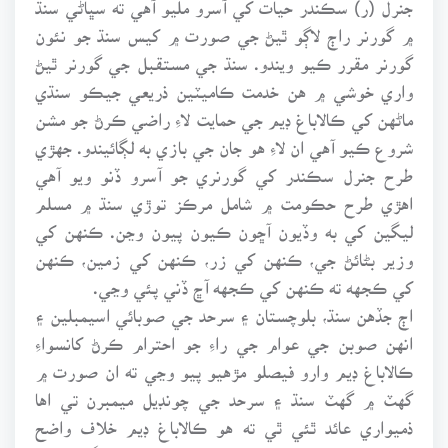
۾ گورنر راڄ لاڳو ٿيڻ جي صورت ۾ کيس سنڌ جو نئون
گورنر مقرر ڪيو ويندو. سنڌ جي مستقبل جي گورنر ٿيڻ
واري خوشي ۾ هن خدمت ڪاميٽين ذريعي جيڪو سنڌي
ماڻهن کي ڪالاباغ ڊيم جي حمايت لاءِ راضي ڪرڻ جو مشن
شروع ڪيو آهي ان لاءِ هو جان جي بازي به لڳائيندو. جهڙي
طرح جنرل سڪندر کي گورنري جو آسرو ڏنو ويو آهي
اهڙي طرح حڪومت ۾ شامل مرڪز توڙي سنڌ ۾ مسلم
ليگين کي به وڏيون آڇون ڪيون پيون وڃن. ڪنهن کي
وزير بڻائڻ جي، ڪنهن کي زر، ڪنهن کي زمين، ڪنهن
کي ڪجهه ته ڪنهن کي ڪجهه آڇ ڏني پئي وڃي.
اڄ جڏهن سنڌ، بلوچستان ۽ سرحد جي صوبائي اسيمبلين ۽
انهن صوبن جي عوام جي راءِ جو احترام ڪرڻ کانسواءِ
ڪالاباغ ڊيم وارو فيصلو مڙهيو پيو وڃي ته ان صورت ۾
گهٽ ۾ گهٽ سنڌ ۽ سرحد جي چونڊيل ميمبرن تي اها
ذميواري عائد ٿئي ٿي ته هو ڪالاباغ ڊيم خلاف واضح
موقف اختيار ڪن. مصلحتن جو شڪار مسلم ليگي توڙي