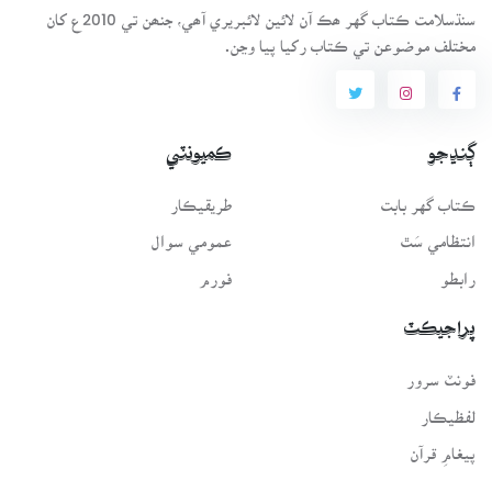
سنڌسلامت ڪتاب گهر ھڪ آن لائين لائبريري آھي، جنھن تي 2010ع کان
مختلف موضوعن تي ڪتاب رکيا پيا وڃن.
ڳنڍجو
ڪميونٽي
ڪتاب گهر بابت
طريقيڪار
انتظامي سَٿ
عمومي سوال
رابطو
فورم
پراجيڪٽ
فونٽ سرور
لفظيڪار
پيغامِ قرآن