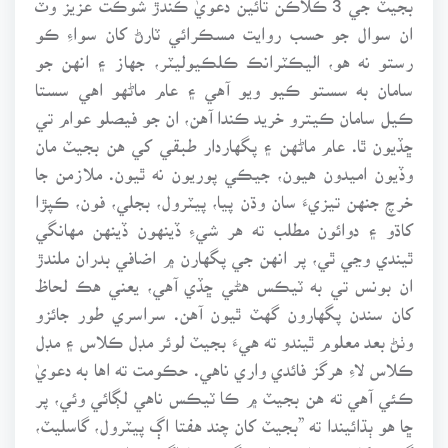
ان سوال جو حسب روايت مسڪرائي ٽارڻ کان سواءِ ڪو
رستو نه هو، اليڪٽرانڪ ڪلڪيوليٽر، جهاز ۽ انهن جو
سامان به سستو ڪيو ويو آهي ۽ عام ماڻهو اهي سستا
ڪيل سامان ڪيترو خريد ڪندا آهن، ان جو فيصلو عوام تي
ڇڏيون ٿا. عام ماڻهن ۽ پگهاردار طبقي کي هن بجيٽ مان
وڏيون اميدون هيون، جيڪي پوريون نه ٿيون. ملازمن جا
خرچ جنهن تيزيءَ سان وڌن پيا، پيٽرول، بجلي، فون، ڪپڙا
کاڌو ۽ دوائون مطلب ته هر شيءِ ڏينهون ڏينهن مهانگي
ٿيندي وڃي ٿي، پر انهن جي پگهارن ۾ اضافي بدران ملندڙ
ان بونس تي به ٽيڪس هڻي ڇڏي آهي، يعني هڪ لحاظ
کان سندن پگهارون گهٽ ٿيون آهن. سراسري طور جائزو
وٺڻ بعد معلوم ٿيندو ته هيءَ بجيٽ لوئر مڊل ڪلاس ۽ مڊل
ڪلاس لاءِ هرگز فائدي واري ناهي. حڪومت ته اها به دعويٰ
ڪئي آهي ته هن بجيٽ ۾ ڪا ٽيڪس ناهي لڳائي وئي، پر
ڇا هو ٻڌائيندا ته ”بجيٽ کان چند هفتا اڳ پيٽرول، گاسليٽ،
گيهه، کاڄرو تيل، بجلي، گئس جا اگهه وڌائڻ ٽيڪس نه