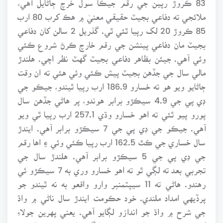
ملائجي ته دفاعي بجيٽ حقيقي معنيٰ ۾ هڪ کرب 80 ارب
85 ڪروڙ 20 لک رپيا ٿئي ٿي. گذريل 2 سالن کان دفاعي
بجيٽ مان دفاعي پينشن جي رقم خارچ ڪرڻ شروع ڪئي
وئي آهي. جيئن بظاهر دفاعي بجيٽ گهٽ نظر اچي. هلندڙ
مالي سال جي جڏهن بجيٽ پيش ڪئي وئي هئي ته ان وقت
ڄاڻايو ويو هو ته خسارو 186.9 ارب رپيا ٿيندو، جيڪو جي
ڊي پي جي 4.9 سيڪڙو برابر هوندو، پر هاڻي جڏهن سال
پورو پيو ٿئي ته اهو خسارو وڌي 257.1 ارب رپيا ٿي ويو
آهي. جيڪو جي ڊي پي جي 7 سيڪڙو برابر آهي. ايندڙ
سال خساري جي ڪٿ 162.5 ارب رپيا ڪئي وئي ۽ اها رقم
جي ڊي پي جي 5 سيڪڙو برابر آهي. هلندڙ سال جي
تجربي بعد ته لڳي ٿو ته اهو خسارو وري به 7 سيڪڙو ئي
رهندو. هاڻي ته 11 سيپٽمنبر وارو واقعو به نه ٿيندو جو
پرڏيهي امداد ملندي. خود حڪومت ايندڙ سال ناڻي ۾ واڌ
جي شرح ۾ واڌ جو اندازو لڳايو آهي. يعني پهرين جولاءِ
کان شروع ٿيندڙ مالي سال ۾ مهانگائي اڃا وڌندي. ڊالر جو