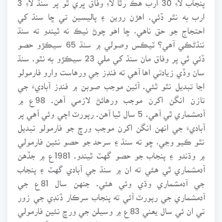
ارب به نٿو ڏئي. اهڙن روين ۽ پاليسين تي ڇا سنڌ کي
احتجاج جو حق ناهي، ڇا اهو چوڻ ٺيڪ نه ٿيندو ته سنڌ
ننڌڻڪي آهي؟ ٽيڪس وصولي ۾ سنڌ 65 سيڪڙو حصو
ڏئي ٿي پر وفاق مان سنڌ کي ملي 23 سيڪڙو به نٿو. سنڌ
سان وڏي زيادتي اها آهي ته فنڊز جي ورهاست وارو فارمولو
اڃا تبديل نٿو ٿئي. آئين موجب صوبن ۾ فنڊز آباديءَ جي
تازن انگن اکرن موجب ورهائڻ لازمي آهن. 98ع ۾
آدمشماري ٿي آهي. 5 سال ٿيا آهن. رپورٽ اچي وئي آهي پر
آباديءَ جي انهن انگن اکرن موجب ورڇ جو فارمولو تبديل
نٿو ڪيو وڃي، ڇو ته سنڌ ۽ سرحد جو حصو نئين فارمولي
۾ وڌندو ۽ پنجاب جو حصو گهٽ ٿيندو. 1981ع ۾ جڏهن
آدمشماري ٿي هئي ته ان ۾ سنڌ جي آبادي گهٽ ۽ پنجاب
جي آدمشماري وڌي وئي هئي. جنهن سال 81ع جي
آدمشماري جي رپورٽ آئي ته پنجاب سرڪار ڏنڊي جي زور
تي ان ئي سال يعني 83ع ۾ وسيلن جي ورڇ نئين فارمولي
تي ڪرائڻ ۾ ڪامياب وئي پر هاڻي 98ع واري آدمشماري