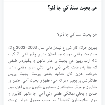
هن بجيٽ سنڌ کي ڇا ڏنو؟
هن بجيٽ سنڌ کي ڇا ڏنو؟
پهرين جولاءِ کان شروع ٿيندڙ مالي سال 2003-2002ع لاءِ
حڪومت وفاقي بجيٽ جو اعلان ڪري ڇڏيو آهي. 7 کرب
42 ارب رپين جي بجيٽ ۾ عام ماڻهن ۽ پگهاردار طبقي
لاءِ ڪا به رعايت ناهي ڏني وئي، ناڻي واري وفاقي وزير
شوڪت عزيز کان ڪالهه جڏهن پوسٽ بجيٽ پريس
ڪانفرنس ۾ پڇيو ويو ته هيءَ ڪهڙي بجيٽ آهي، جنهن ۾
ڪارون ۽ موٽر سائيڪلون سستيون ڪيون ويون آهن، تيل
صابڻ ۽ بجلي مهانگي ڪئي وئي آهي، ڇا ماڻهو گاڏيون ۽
موٽر سائيڪلون کائيندا؟ ته حسب معمول عوام دوست
بجيٽ جي 3 ڪلاڪن تائين دعويٰ ڪندڙ شوڪت عزيز وٽ