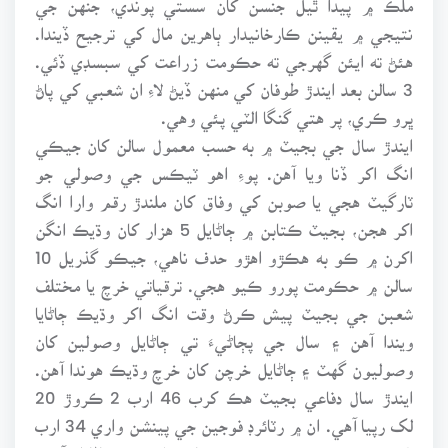
نتيجي ۾ يقينن ڪارخانيدار ٻاهرين مال کي ترجيح ڏيندا.
هئڻ ته ايئن گهرجي ته حڪومت زراعت کي سبسڊي ڏئي.
3 سالن بعد ايندڙ طوفان کي منهن ڏيڻ لاءِ ان شعبي کي پاڻ
ڀرو ڪري، پر هتي گنگا الٽي پئي وهي.
ايندڙ سال جي بجيٽ ۾ به حسب معمول سالن کان جيڪي
انگ اکر ڏنا ويا آهن. پوءِ اهو ٽيڪس جي وصولي جو
ٽارگيٽ هجي يا صوبن کي وفاق کان ملندڙ رقم وارا انگ
اکر هجن، بجيٽ ڪتابن ۾ ڄاڻايل 5 هزار کان وڌيڪ انگن
اکرن ۾ ڪو به هڪڙو اهڙو حدف ناهي، جيڪو گذريل 10
سالن ۾ حڪومت پورو ڪيو هجي. ترقياتي خرچ يا مختلف
شعبن جي بجيٽ پيش ڪرڻ وقت انگ اکر وڌيڪ ڄاڻايا
ويندا آهن ۽ سال جي پڄاڻيءَ تي ڄاڻايل وصولين کان
وصوليون گهٽ ۽ ڄاڻايل خرچن کان خرچ وڌيڪ هوندا آهن.
ايندڙ سال دفاعي بجيٽ هڪ کرب 46 ارب 2 ڪروڙ 20
لک رپيا آهي. ان ۾ رٽائرڊ فوجين جي پينشن واري 34 ارب
83 ڪروڙ رپين جي رقم جيڪا سول خرچ ڄاڻايل آهي،