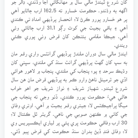
اگهه به وڌندو. حڪومت خسارو ته 162.5 ارب ڄاڻايو آهي
پر هو خسارو پورو ڪرڻ لاءِ انحصار پرڏيهي امداد تي ڪندي
آهي ۽ باقي بجيٽ جي کوٽ رڳو 31.1 ارب ڄاڻائي وئي
آهي. جيڪا مقامي بئنڪن کان قرض وٺي پوري ڪئي
ويندي.
ايندڙ مالي سال دوران ملندڙ پرڏيهي گرانٽس واري رقم مان
به سڀ کان گهٽ پرڏيهي گرانٽ سنڌ کي ملندي، سڀني کان
وڌيڪ سرحد ۽ پوءِ پنجاب کي ملندي. پنجاب ۾ لاهور هوائي
اڏي جو ٽرمينل ٺاهڻ وارو ڪم به پرڏيهي قرض مان هن سال
شروع ٿيندو. شهباز شريف ۽ نواز شريف جو اهو خواب
هاڻي هيءُ حڪومت پورو ڪندي. ڏٺو وڃي ته پنجاب جي
ميگا پراجيڪٽس لاءِ جيتري رقم بجيٽ ۾ آهي، اوتري وفاق
جي کاتي ۾ ڪنهن صوبي جي ناهي. گريٽر ٿل ڪئنال لاءِ
30 ارب وفاقي حڪومت ڀري پئي پر لياري ايڪسپريس وي
لاءِ وفاق فنڊ ڏيڻ بدران سنڌ حڪومت کي قرض پيو ڏئي.
پنجاب لاءِ 30 ارب هڪ رٿا لاءِ وفاق ڀري ٿو پر سنڌ لاءِ 3