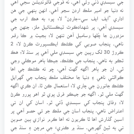
نه دنيا جو امير ملڪ اردن سڃو آهي، انهن ٻنهي جي هن
اداري ”ايف ايف سي-جارڊن“ لاءِ پوءِ به هڪ ارب جي
سبسڊي آهي، پر شهدادڪوٽ ٽيڪسٽائيل ملز، جنهن جي
مزدورن جا چُلها وساميل آهن تنهن لاءِ بجيٽ ۾ ڪا رقم
ناهي. پنجاب صوبي کي ڪڻڪ ايڪسپورٽ ڪرڻ لاءِ 2
ڪروڙ 30 لک رپين جي سبسڊي ملي آهي پر سنڌ لاءِ هڪ
ٽڪو به ناهي. پنجاب جي ڪڻڪ، جيڪا ٻاهر موڪلي وڃي
ٿي. ان جو ٻاهر اگهه گهٽ آهي، ڇو ته ڪڻڪ جي اها
ڪوالٽي ناهي ۽ دنيا جا مختلف ملڪ پنجاب جي گهرايل
ڪڻڪ جانورن جي چاري لاءِ استعمال ڪن ٿا. ان ڪري اگهه
گهٽ ملي ٿو. اگهه جو جيڪو فرق پوي ٿو اهو پورو ڪرڻ
لاءِ وفاق پنجاب کي سبسڊي ڏئي ٿو. اسان کي ان تي
اعتراض ناهي، پنجاب اسان جي ملڪ جو ئي حصو آهي پر
اسين گذارش اها ٿا ڪريون ته اها ڪرم نوازي ٻين صوبن
تي به ٿيڻ گهرجي. سنڌ ۾ ڪنريءَ جي مرچن ۽ سنڌ جي
بصرن جا آبادگار جڏهن پيداواري اگهه کان به گهٽ رقم