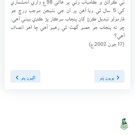
کي 5 سال ٿي ويا آهن پر ان جي نتيجن موجب ورڇ جو
فارمولو تبديل ڪرڻ کان پنجاب سرڪار پڙ ڪڍي بيٺي آهي،
ڇو ته پنجاب جو حصو گهٽ ٿي رهيو آهي ڇا اهو انصاف
آهي؟
(17 جون 2002ع)
پويون پَنو
اڳيون پنو