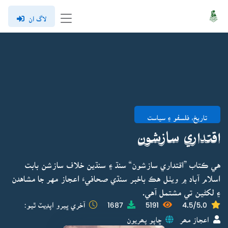
لاگ ان
تاريخ، فلسفو ۽ سياست
اقتداري سازشون
هي ڪتاب ”اقتداري سازشون“ سنڌ ۽ سنڌين خلاف سازشن بابت
اسلام آباد ۾ ويٺل هڪ باخبر سنڌي صحافيءَ اعجاز مهر جا مشاهدن
۽ لکڻين تي مشتمل آهي.
4.5/5.0
5191
1687
آخري ڀيرو اپڊيٽ ٿيو:
اعجاز مھر
ڇاپو پھريون