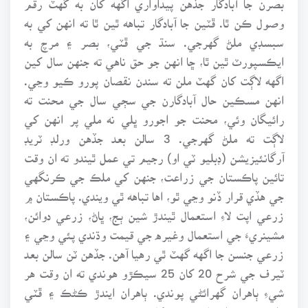
وصول ڪن ٿا. ڦٽين جا آبادگار تباهه ٿين ٿا ته انهن کي به
سبسڊي ملڻ گهرجي. سنڌ جي ڦٽي، بصر ۽ مرچ به
ايڪسپورٽ ٿين ٿا، ڇا انهن جو حق ناهي ته جنهن سال کين
اگهه لاڳت کان گهٽ ملن ته سندن نقصان پورو ڪيو وڃي.
انهن مسڪين حال آبادگارن جي سڄي سال جي محنت ته
رائيگان وئي، محنت جو اجورو ڀلي نه ملي پر انهن کي
لاڳت ته ملڻ گهرجي. 3 سالن بعد جڏهن ورلڊ ٽريڊ
آرگانئيزيشن (ڊبليو ٽي او) رجيم تي عمل ٿيندو ته ان وقت
تائين پاڪستان جي زراعت، جنهن کي ملڪ جي ڪرنگهي
جي هڏي قرار ڏنو وڃي ٿو، اها تباهه ٿي ويندي. پاڪستان ۾
زرعي اپت لاءِ استعمال ٿيندڙ شين ٻج، ڀاڻ، زرعي دوائن،
مشينريءَ جي استعمال وغيره جي قيمت وڌندي پئي وڃي ۽
زرعي جنسن جا اگهه گهٽ ٿي رهيا آهن. جڏهن ٽن سالن بعد
ٽيرف جي شرح 20 کان 25 سيڪڙو هوندي ته ان وقت هر
شيءِ ٻاهران گهرائڻي پوندي. ٻاهران ايندڙ ڪڻڪ ۽ ڦٽي
ملڪ ۾ پيدا ٿيل جنسن کان سستي پوندي، جنهن جي