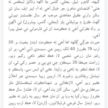
هئي“ اقتصادي ماهرن جو خيال آهي ته آءِ ايم ايف سان ٽن
سالن واري ڪيل معاهدي موجب هر سال ڪسٽمز ڊيوٽي
گهٽ ڪرڻ ۽ يوٽيلٽي بلز (بجلي، گئس، پيٽرول) تي اگهن
۾ واڌ ڪرڻي آهي ۽ حڪومت ان ئي فارمولي تي عمل پيرا
آهي.
حيرت جوڳي ڳالهه اها آهي ته حڪومت ايندڙ بجيٽ ۾ 20
ارب 79 ڪروڙ 40 لک رپين جي سبسڊي ڏني آهي، پر ان
رقم مان زرعي شعبي لاءِ هڪ ٽڪو ناهي رکيو ويو.
زراعت جيڪا 25 سيڪڙو جي ڊي پي ۾ حصو رکي ٿي. ان
لاءِ هڪ ٽڪو به ناهي پر واپڊا، ڪي اي ايس سي، پاسڪو ۽
نيشنل ريفائنريز وغيره لاءِ اربين رپيا سبسڊي جو اعلان
ڪيو ويو آهي. لاڙڪاڻي ۾ شهدادڪوٽ ٽيڪسٽائل ملز
سرڪاري مل آهي، سالن کان بند آهي. ان لاءِ هلندڙ سال هڪ
ڪروڙ رپيا رکيا به ويا پر ان مان هڪ رپيو به رليز نه ڪيو
ويو. ايندڙ سال فوجي فرٽيلائيزر، (اردن) لاءِ هڪ ارب رپين
جي سبسڊي ڏني وئي آهي. نه فوجي فائونڊيشن سڃي آهي