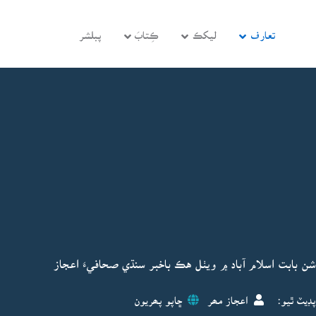
تعارف
ليکڪ
ڪِتابَ
پبلشر
 بابت اسلام آباد ۾ ويٺل هڪ باخبر سنڌي صحافيءَ اعجاز
پڊيٽ ٿيو:
اعجاز مھر
ڇاپو پھريون