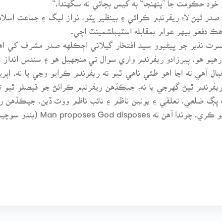
دفعو ٻيهر عوام بمقابله اسٽيبلشمينٽ اچي.
مسرت نذير جو ڀيڻيوو سيد افتخار گيلاني اڄڪلهه صدر مشرف کي اهڙا
 رهيو هو. پيرزادو ريفرنڊم واري سوال تي منجهيل هو ۽ سندس انداز
ال آهي ته اڃا اهو طئي ناهي ٿيو ته ريفرنڊم ڪرايو وڃي يا نه. اپ
فرنڊم ٿيڻ گهرجي يا نه، جيڪڏهن ريفرنڊم ڪرائڻ جو فيصلو ٿيو ته 
وڙ ووٽر ووٽ ڏين يا 20000 جي لڳ ڀڳ ضلعي، تعلقي ۽ يونين ناظم ۽ نائب ناظم ووٽ ڏين
Ma (بندو سوچيندو آهي ۽ ڪندو الله آهي).