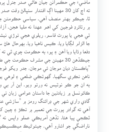
ته اڄ کان 30 مهينا اڳ اقتدار سنڀا
ٿا، جيڪو بهتر منصف آهي. سياسي حڪومتن جي 
۾ رٽائرڊ فوجين کي اهم عهدا نه مليا هجن. 
ٽي هجي يا پورٽ قاسم، ريلوي هجي توڙي نيش
جا الزام لڳايا ويا، ڪيس ٺاهيا ويا. بهرحال 
دفعا وڌايا ويا آهن ۽ پوءِ به حڪومت چوي ٿي ته 
جيڪڏهن 30 مهينن جي مشرف حڪومت ج
”پاڪستان ديان موجان ئي موجان، جدر ويکو فوجان
ناهن نڪري سگهيا. گهوٽڪي ضلعي ۽ لوهي يو
به ان جو ڪو نوٽيس نه ورتو ويو. اين آر بي و
ڪائونسل ۾ زيادتين جا داستان عوامي زبان تي ع
گادي واري شهر جي ڊرائنگ رومز ۾ ”سازشي عنا
آهي ته گوادر پورٽ جي تعمير ۾ تڪڙ ۽ چين 
ناراضگي جو اشارو آهي. جيتوڻيڪ ميڪسيڪو ک
جي حڪومت تي عدم اطمينان ناهي.“ پر پوءِ به ڊ