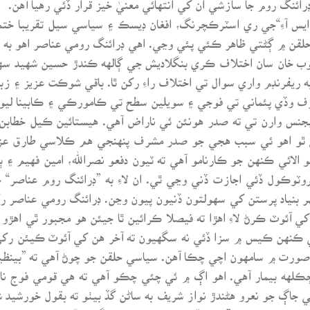
 ايس آءِ“جي ري اسٽرڪچرنگ، افغان ڊيسڪ ۽ سياسي سيل تقريبا خ
حلقن ۾ ڳڻتي ظاهر ڪئي پئي وڃي. اهي ڊرائنگ رومي عناصر اهو به چ
ايوب خان سان اختلاف ڪري بنگلاديش جي ڳالهه ڪندڙ حسين شهيد سهر
ه ريفرنڊم واري سوال تي اختلاف راءِ رکن ٿا. باقي شوڪت عزيز ۽ 
شرف وڏي پئماني تي فوجي ۽ سويلين سطح تي ڪامورڪي ۽ ڪابينا ليو
يجنس وارن تي ته صدر هونئن ئي ناراض آهي. هيستائين ڪيل خطابن 
 ٿو اهو ئي سبب هجي جو صدر مشرف پنهنجي هم ڪلاسي طارق عزي
الائي ڪنهن جو ڪارنامو آهي ته ٽيون دفعو نصرالله، امين فهيم ۽ 
وٽوڪول ڏئي اجازت ڏني وڃي ٿي. ان لاءِ به ”ڊرائنگ روم عناصر“ 
ر بنياد پرستن کي سهولتون ڏنيون پيون وڃن. ڊرائنگ رومي عناصر رڳو
ي ڪنهن ڪيس ۾ سزا ڏئي نه سگهيون ته آخر هن کي آئوٽ ڪيئن رکي
صورت ۾ سامهون اچي چڪا آهن. سياسي حلقن جو چوڻ آهي ته ”بينظير ڀ
ڄڪلهه بيمار آهي. اهو اڳ ۾ ئي چئي چڪو آهي ته هي قومي فوج ناه
بي جاڳ جو نعرو هڻندڙ نواز شريف به ساڻن گڏ بيٺو ته بقول خورشيد شا
ر خود حڪومت جا ”پنهنجا“ به کيس بچائي نه سگهندا.“