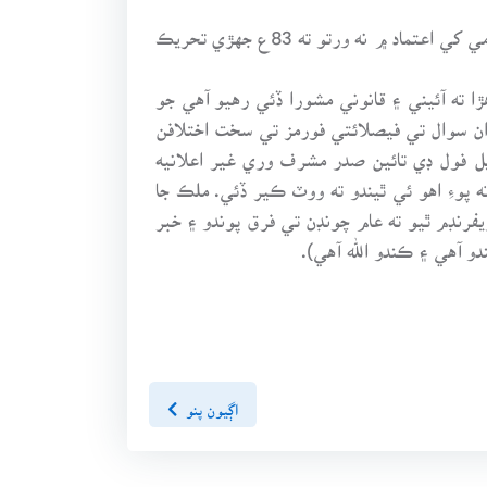
سياسي پنڊت چون پيا ته جنرل مشرف جيڪڏهن صدر ٿيڻ لاءِ ريفرنڊم ڪرائي ۽ بينظير ڀٽو، نواز ليگ ۽ جماعت اسلامي کي اعتماد ۾ نه ورتو ته 83ع جهڙي تحريڪ
 ته آئيني ۽ قانوني مشورا ڏئي رهيو آهي جو
 ان سوال تي فيصلائتي فورمز تي سخت اختلافن
ريل فول ڊي تائين صدر مشرف وري غير اعلانيه
پوءِ اهو ئي ٿيندو ته ووٽ ڪير ڏئي. ملڪ جا
. جيڪڏهن ريفرنڊم ٿيو ته عام چونڊن تي فرق پوندو ۽ خبر
اڳيون پنو