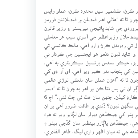
تم ڪرڻ، ڪشمير سيل محدود ڪرڻ، عملو واپس
ون ٿا ته ”هاڻي اهم فيصلن ۾ فيصلائتن فورمز
وردي جي شايد ڀاڻيجي بيريسٽر ۽ وزير قانون
زبيده جلال وزيراعظم جي آسري سبب هر معاملي
ل تي ردوبدل ڪرڻ وارو آهي. مالڪ ڪانسي تي
۾ شايد ٽيون دفعو هو ايجنسين جي ڪردار تي
ز، جيڪو سندس پرنسپل سيڪريٽري به آهي.
ٻين کي پنجاب بدر ڪيو ويو آهي. اي آر ڊي کي
چون ٿا ته ”اهڙن عملن سان ملڪي توڙي عالمي
 ان تي بس نٿا ڪن پر اهو به چون ٿا ته ”صدر
مشرف جا اهي صلاحڪار بينظير ۽ نواز شريف کي آئوٽ ڪرڻ لاءِ اهڙا ته فيصلا ڪرائين ٿا جيئن هو مجبور ٿي اهڙو ڪارڊ کيڏن. جنهن سان هٽ ئي چٽ ٿئي.“ اڄ 6
 سگهن ٿيون؟ ڏنڊي ۾ طاقت ضرور آهي پر ان
ٽو کي جيڪڏهن ديوار سان لڳايو ويو ته هوءَ
ي، جيڪڏهن پاڳارو بينظير سان گڏجي بيٺو ۽
هه جي ته ميان اظهر واري ليگ، طاهر القادري،