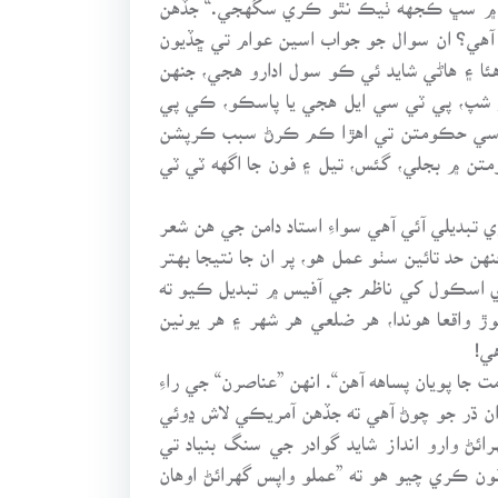
 ٿيو آهي؟ ان سوال جو جواب اسين عوام تي ڇڏيون
ا ۽ هاڻي شايد ئي ڪو سول ادارو هجي، جنهن
نر شپ، پي ٽي سي ايل هجي يا پاسڪو، ڪي پي
 سياسي حڪومتن تي اهڙا ڪم ڪرڻ سبب ڪرپشن
ومتن ۾ بجلي، گئس، تيل ۽ فون جا اگهه ٽي ٽي
 تبديلي آئي آهي سواءِ استاد دامن جي هن شعر
هن حد تائين سٺو عمل هو، پر ان جا نتيجا بهتر
 اسڪول کي ناظم جي آفيس ۾ تبديل ڪيو ته
وڙ واقعا هوندا، هر ضلعي هر شهر ۽ هر يونين
ي!
 پويان پساهه آهن“. انهن ”عناصرن“ جي راءِ
 ڌر جو چوڻ آهي ته جڏهن آمريڪي لاش ڍوئي
اد جي چرچ ۾ 2 آمريڪي مرڻ تي عملو واپس گهرائڻ وارو انداز شايد گوادر جي سنگ بنياد تي
 ڪري چيو هو ته ”عملو واپس گهرائڻ اوهان