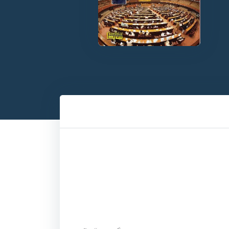
وچ ۾ سڀ ڪجهه ٺيڪ نٿو ڪري سگهجي.“ جڏهن