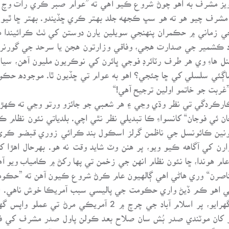
لڻ وقت صدر مشرف چيو هو ته هو سڀ ڪجهه جلد بهتر ڪري ڇڏيندو. بهتر ڇا
زماني ۾ حڪمران پنهنجي سويلين يارن دوستن کي ٺٺ ڪرائيندا هئ
آزاد ڪشمير جي صدارت هجي، وفاقي وزارتون هجن يا سرحد جي گور
نل هاءِ وي هر طرف رٽائرڊ فوجي ڀائرن کي نوڪريون مليون آهن،
هاڻ ساڳئي سلسلي کي ڇا چئجي؟ اهو به عوام تي ڇڏيون ٿا. موجوده حڪ
”غربت جو خاتمو اولين ترجيح آهي!“
ي ڪارڪردگي تي نظر وڌي وڃي ۽ هر شعبي جو جائزو ورتو وڃي ته ڪهڙي
 ئي فوجان“ کانسواءِ ڪا تبديلي نظر نٿي اچي. بلدياتي نئون نظام ڪن
نين ڪائونسل جي ناظمن گرلز اسڪول بند ڪرائي زوري قبضو ڪري
ارن کي آگاهه ڪيو ويو، پر هنن وٽ شايد وقت نه هو. بهرحال اهڙا ک
ام هوندا، ڇا نئون نظام انهن جي زخمن تي پها رکڻ ۾ ڪامياب ويو آه
صرن“ وري هاڻي اهي ڳالهيون عام ڪرڻ شروع ڪيون آهن ته ”حڪومت جا
کي اهو ڪم ڏيڻ واري حڪومت جي پاليسي سبب آمريڪا خوش ناهي. ان
ٿڪجي پيا هئا، تڏهن آمريڪي عملو واپس نه گهرايو، پر اسلام آب
ان موٽندي صدر بُش سان صلاح بعد ڪولن پاول صدر مشرف کي فون
رائنگ روم جا سازشي ان کي انتهائي معنيٰ خيز قرار ڏئي رهيا آهن.