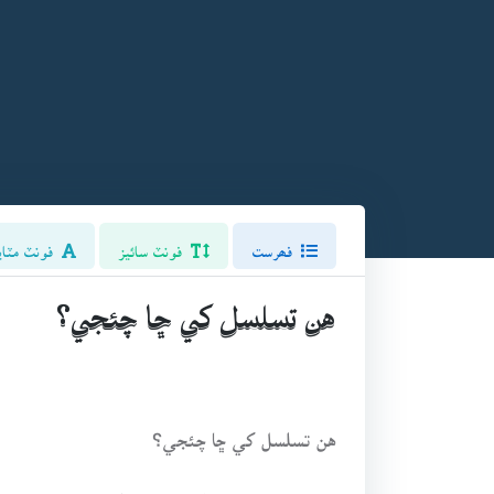
فھرست
فونٽ سائيز
فونٽ مٽاي
هن تسلسل کي ڇا چئجي؟
هن تسلسل کي ڇا چئجي؟
ماضيءَ جي حڪمرانن جيان هاڻي صدر جنرل پ