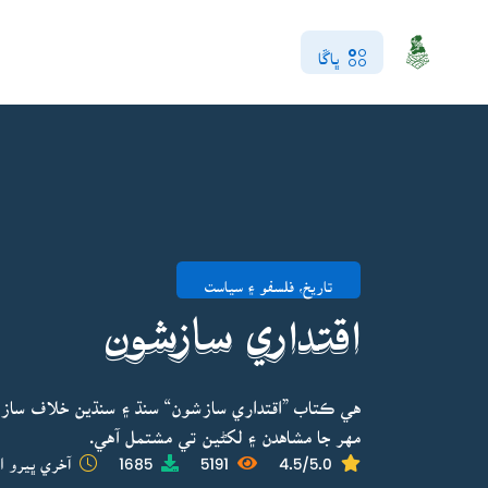
ڀاڱا
تاريخ، فلسفو ۽ سياست
اقتداري سازشون
هي ڪتاب ”اقتداري سازشون“ سنڌ ۽ سنڌين خلاف سازشن
مهر جا مشاهدن ۽ لکڻين تي مشتمل آهي.
4.5/5.0
5191
1685
آخري ڀيرو ا