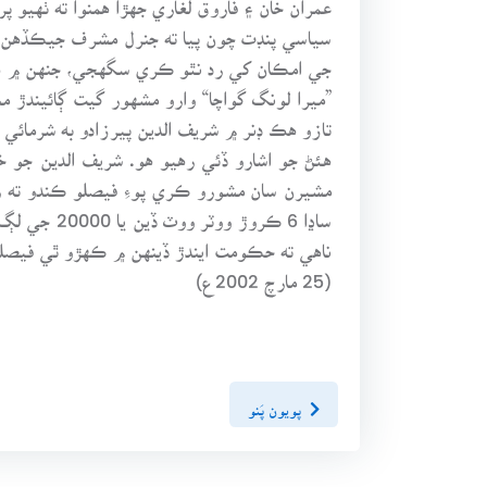
جي امڪان کي رد نٿو ڪري سگهجي، جنهن ۾ هڪ 
”ميرا لونگ گواچا“ وارو مشهور گيت ڳائيندڙ 
تازو هڪ ڊنر ۾ شريف الدين پيرزادو به شرمائي
هئڻ جو اشارو ڏئي رهيو هو. شريف الدين جو خي
مشيرن سان مشورو ڪري پوءِ فيصلو ڪندو ته ري
ساڍا 6 ڪر
ناهي ته حڪومت ايندڙ ڏينهن ۾ ڪهڙو ٿي فيصلو ڪري. چوندا آهن ته n proposes God disposes
(25 مارچ 2002ع)
پويون پَنو