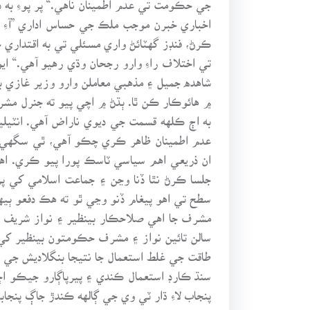
اخباري خبرن موجب ملڪ جي حساس اداري ”آءِ
ڪرڻ، فنڊز گهٽائڻ واري مسئلي تي به اقتداري 
تي اختلاف راءِ وارو رجحان وڌي رهيو آهي.“ 
شاهده جميل ۽ مذهبي معاملن وارو وزير غازي ب
۾ هائوڪار ڪن ٿا. ٻڌڻ ۾ اچي پيو ته جنرل م
به اڄ ڪلهه قسمت جي ديوي ناراض آهي. انٽيل
عدم اطمينان ظاهر ڪري چڪو آهي، ٿي سگهي
ان ذريعي اهم سياسي ٽاسڪ پورا پيو ڪري. اهو 
جلسا ڪرڻ نٿا ڏنا وڃن ۽ جماعت اسلامي کي پر
سطح تي اهو پيغام ڏنو وڃي ٿو ته هڪ دفعو ٻيه
سالن تائين نواز ۽ مشرف حڪومتون بينظير ک
طاقت جي غلط استعمال جا نتيجا بنگلاديش جي 
سنڌ ڪارڊ استعمال ڪندي ۽ پيرپاڳارو جيڪو ا
پنجاب لاءِ ڌار ٽي وي جي ڳالهه ڪندڙ جاڳ پنجا
عمران خان ۽ فاروق لغاري جهڙا همنوا ته ٺهيو پ