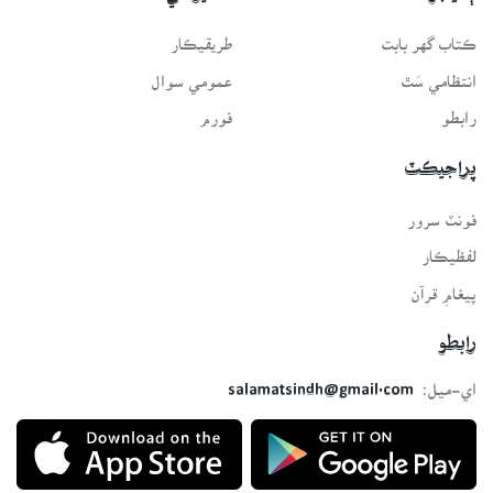
ڪتاب گهر بابت
طريقيڪار
انتظامي سَٿ
عمومي سوال
رابطو
فورم
پراجيڪٽ
فونٽ سرور
لفظيڪار
پيغامِ قرآن
رابطو
اي-ميل:
salamatsindh@gmail.com