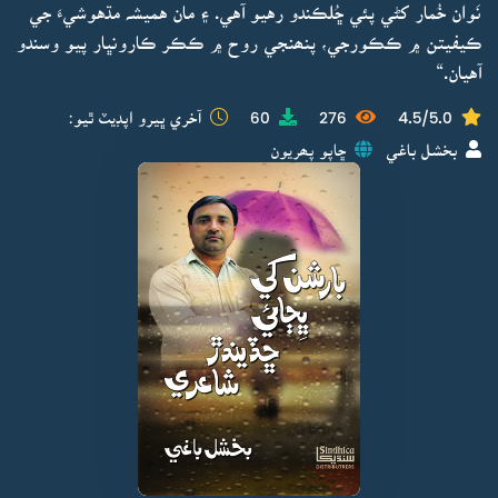
نَوان خُمار کڻي پئي ڇُلڪندو رهيو آهي. ۽ مان هميشہ مڌهوشيءَ جي
ڪيفيتن ۾ ڪڪورجي، پنھنجي روح ۾ ڪڪر ڪارونڀار پيو وسندو
آهيان.“
4.5/5.0
276
60
آخري ڀيرو اپڊيٽ ٿيو:
بخشل باغي
ڇاپو پھريون