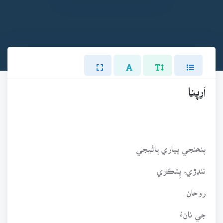
اَرپنا
پنھنجي پياري ڀاڻيجي
ننڍڙي، پِتڪڙي
روحان
جي نانءُ