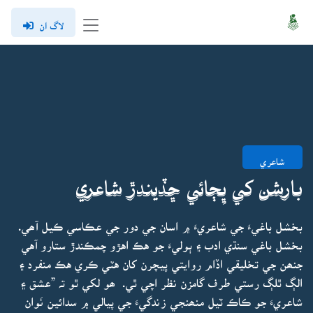
لاگ ان
شاعري
بارشن کي ڀِڄائي ڇڏيندڙ شاعري
بخشل باغيءَ جي شاعريءَ ۾ اسان جي دور جي عڪاسي ڪيل آھي.
بخشل باغي سنڌي ادب ۽ ٻوليءَ جو هڪ اهڙو چمڪندڙ ستارو آهي
جنھن جي تخليقي اڏام روايتي پيچرن کان هٽي ڪري هڪ منفرد ۽
الڳ ٿلڳ رستي طرف گامزن نظر اچي ٿي. ھو لکي ٿو تہ ”عشق ۽
شاعريءَ جو ڪاڪ ٽيل منھنجي زندگيءَ جي پيالي ۾ سدائين نَوان