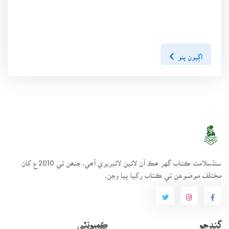
اڳيون پنو
سنڌسلامت ڪتاب گهر ھڪ آن لائين لائبريري آھي، جنھن تي 2010ع کان
مختلف موضوعن تي ڪتاب رکيا پيا وڃن.
ڳنڍجو
ڪميونٽي