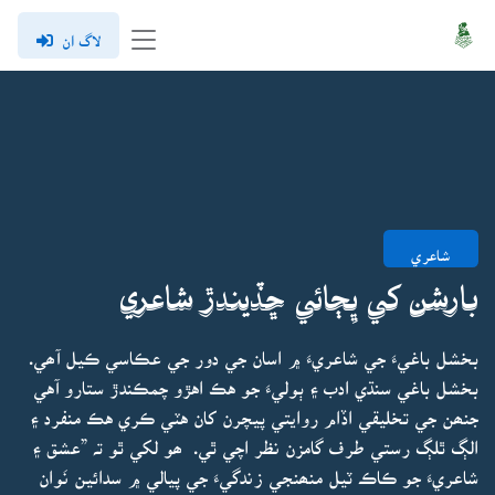
لاگ ان
شاعري
بارشن کي ڀِڄائي ڇڏيندڙ شاعري
بخشل باغيءَ جي شاعريءَ ۾ اسان جي دور جي عڪاسي ڪيل آھي.
بخشل باغي سنڌي ادب ۽ ٻوليءَ جو هڪ اهڙو چمڪندڙ ستارو آهي
جنھن جي تخليقي اڏام روايتي پيچرن کان هٽي ڪري هڪ منفرد ۽
الڳ ٿلڳ رستي طرف گامزن نظر اچي ٿي. ھو لکي ٿو تہ ”عشق ۽
شاعريءَ جو ڪاڪ ٽيل منھنجي زندگيءَ جي پيالي ۾ سدائين نَوان