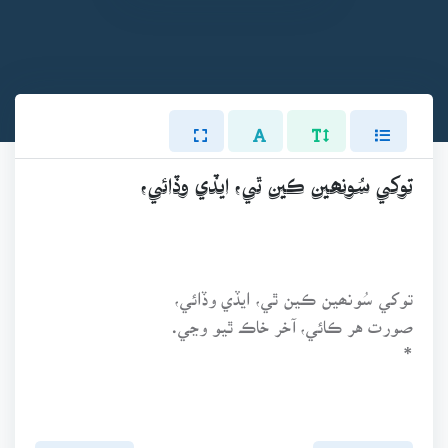
توکي سُونھين ڪين ٿي، ايڏي وڏائي،
توکي سُونھين ڪين ٿي، ايڏي وڏائي،
صورت هر ڪائي، آخر خاڪ ٿيو وڃي.
*