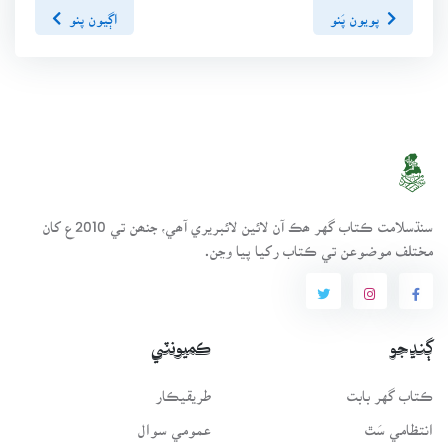
پويون پَنو
اڳيون پنو
سنڌسلامت ڪتاب گهر ھڪ آن لائين لائبريري آھي، جنھن تي 2010ع کان
مختلف موضوعن تي ڪتاب رکيا پيا وڃن.
ڳنڍجو
ڪميونٽي
ڪتاب گهر بابت
طريقيڪار
انتظامي سَٿ
عمومي سوال