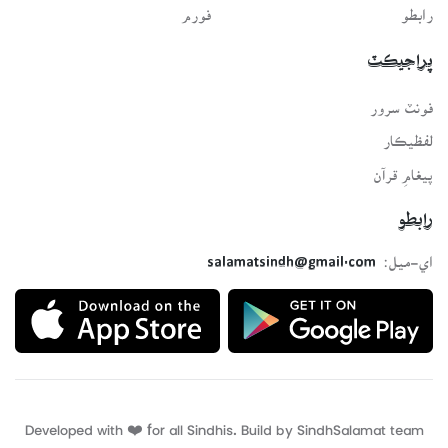
رابطو
فورم
پراجيڪٽ
فونٽ سرور
لفظيڪار
پيغامِ قرآن
رابطو
اي-ميل:
salamatsindh@gmail.com
Developed with ❤️ for all Sindhis. Build by
SindhSalamat
team