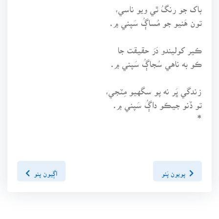
باک جو رنگُ ٿي ويو ناسي،
تون هَنيو جو مُساڳُ سَپني ۾.
ڪير کوليندو دَرَ حقيقت جا
ڪو به ناهي سُجاڳُ سَپني ۾.
زندگي ڀَر نه پو سگهيو مِٽجي،
تو ڏنو جيڪو داڳُ سَپني ۾.
*
پويون پَنو
اڳيون پنو