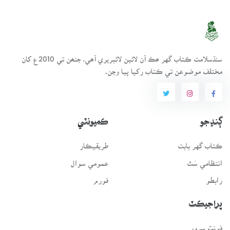
سنڌسلامت ڪتاب گهر ھڪ آن لائين لائبريري آھي، جنھن تي 2010ع کان
مختلف موضوعن تي ڪتاب رکيا پيا وڃن.
ڳنڍجو
ڪميونٽي
ڪتاب گهر بابت
طريقيڪار
انتظامي سَٿ
عمومي سوال
رابطو
فورم
پراجيڪٽ
فونٽ سرور