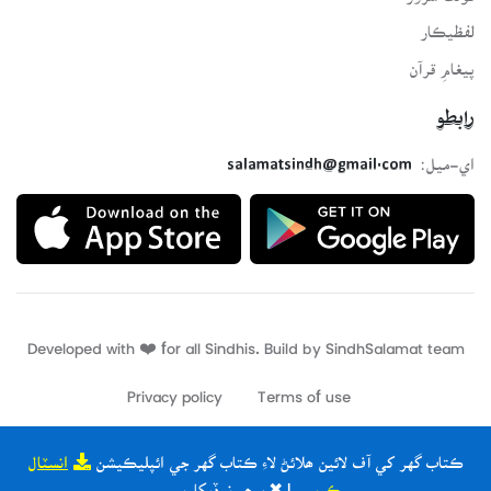
لفظيڪار
پيغامِ قرآن
رابطو
اي-ميل:
salamatsindh@gmail.com
Developed with ❤️ for all Sindhis. Build by
SindhSalamat
team
Privacy policy
Terms of use
ڪتاب گهر کي آف لائين ھلائڻ لاءِ ڪتاب گهر جي ائپليڪيشن
انسٽال
ڪريو
| ✖ ٻيھر نہ ڏيکاريو