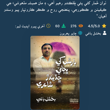
نَوان خُمار کڻي پئي ڇُلڪندو رهيو آهي. ۽ مان هميشہ مڌهوشيءَ جي
ڪيفيتن ۾ ڪڪورجي، پنھنجي روح ۾ ڪڪر ڪارونڀار پيو وسندو
آهيان.“
4.5/5.0
276
60
آخري ڀيرو اپڊيٽ ٿيو:
بخشل باغي
ڇاپو پھريون