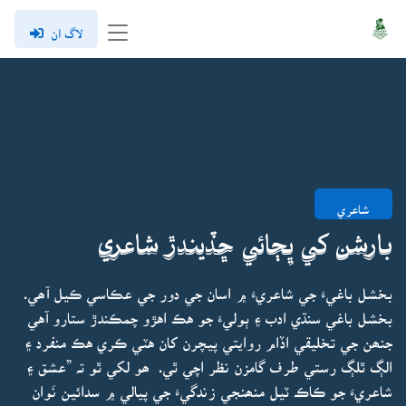
لاگ ان
شاعري
بارشن کي ڀِڄائي ڇڏيندڙ شاعري
بخشل باغيءَ جي شاعريءَ ۾ اسان جي دور جي عڪاسي ڪيل آھي.
بخشل باغي سنڌي ادب ۽ ٻوليءَ جو هڪ اهڙو چمڪندڙ ستارو آهي
جنھن جي تخليقي اڏام روايتي پيچرن کان هٽي ڪري هڪ منفرد ۽
الڳ ٿلڳ رستي طرف گامزن نظر اچي ٿي. ھو لکي ٿو تہ ”عشق ۽
شاعريءَ جو ڪاڪ ٽيل منھنجي زندگيءَ جي پيالي ۾ سدائين نَوان