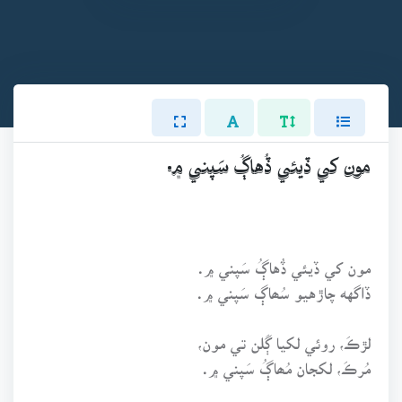
مون کي ڏيئي ڏُهاڳُ سَپني ۾.
مون کي ڏيئي ڏُهاڳُ سَپني ۾.
ڏاگهه چاڙهيو سُھاڳ سَپني ۾.
لڙڪَ، روئي لکيا ڳَلن تي مون،
مُرڪَ، لکجان مُھاڳُ سَپني ۾.