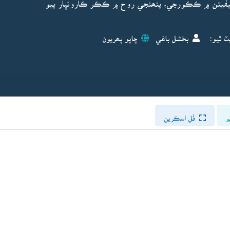
 ڪيفيتن ۾ ڪڪورجي، پنھنجي روح ۾ ڪڪر ڪارونڀار پيو
ٽ ٿيو:
بخشل باغي
ڇاپو پھريون
و
فُل اسڪرين