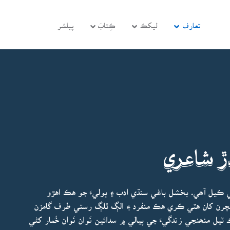
تعارف
ليکڪ
ڪِتابَ
پبلشر
ڙ شاعري
 ڪيل آھي. بخشل باغي سنڌي ادب ۽ ٻوليءَ جو هڪ اهڙو
يچرن کان هٽي ڪري هڪ منفرد ۽ الڳ ٿلڳ رستي طرف گامزن
ل منھنجي زندگيءَ جي پيالي ۾ سدائين نَوان نَوان خُمار کڻي