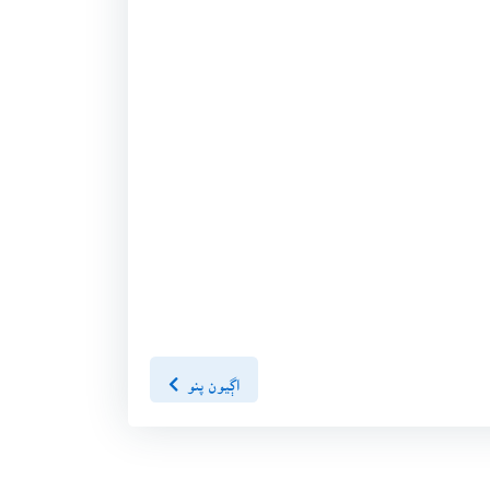
اڳيون پنو