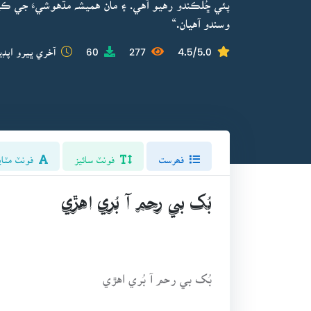
پئي ڇُلڪندو رهيو آهي. ۽ مان هميشہ مڌهوشيءَ جي
وسندو آهيان.“
4.5/5.0
277
60
آخري ڀيرو اپڊي
فھرست
فونٽ سائيز
فونٽ مٽاي
بُک بي رحم آ بُري اهڙي
بُک بي رحم آ بُري اهڙي