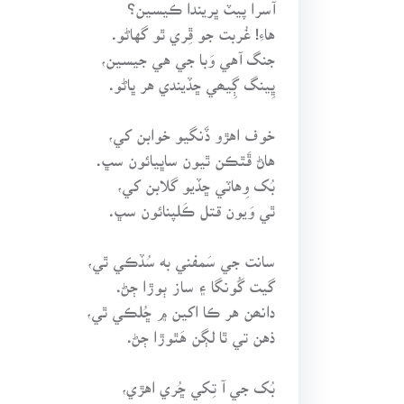
آسرا پيٽ ڀريندا ڪيسين؟
هاءِ! غُربت جو ڦِري ٿو گهاڻو.
جنگ آهي وَبا جي هي جيسين،
ڀِينگ ڳِيھي ڇڏيندي هر ڀاڻو.
خوف اهڙو ڏَنگيو خوابن کي،
هاڻ ڦَٿڪن ٿيون ساڀيائون سڀ.
بُک وِهاٽي ڇڏيو گلابن کي،
ٿي وَيون قتل ڪَلپنائون سڀ.
سانت جي سَمفني به سُڏڪي ٿي،
گيت گُونگا ۽ ساز ٻوڙا ڄڻ.
دانھن هر ڪا اکين ۾ ڇُلڪي ٿي،
ذهن تي ٿا لڳن هَٿوڙا ڄڻ.
بُک جي آ تِکي ڇُري اهڙي،