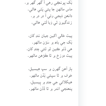
بُک ڀونڪِي رهي آ گهر گهر ۾،
ماس ماڻهن جا پئي پَٽي هاڻي.
دانھن دَٻجي وئي آ در در ۾،
زندگيون ٿي وَبا لَٽي هاڻي.
پيٽ خالي اکين جيان ننڊ کان،
بُک جي باھ ۾ سَڙن ماڻهو.
هي ڏٺو ڪين ٿو ٿئي چنڊ کان،
پيٽ دوزخ ۾ ٿا ڪَڙهن ماڻهو.
ٻارَ آهن گهرن ۾ سڀ هِيسيل،
خوف ۾ ٿا سڀئي ٻُڏن ماڻهو.
هيکلائي جي جنڊ ۾ پِيسيل،
پنھنجي اندر ۾ ٿا ڌُڏن ماڻهو.