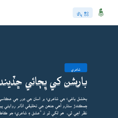
ڀاڱا
شاعري
بارشن کي ڀِڄائي ڇڏيند
بخشل باغيءَ جي شاعريءَ ۾ اسان جي دور جي عڪاسي
چمڪندڙ ستارو آهي جنھن جي تخليقي اڏام روايتي پ
نظر اچي ٿي. ھو لکي ٿو تہ ”عشق ۽ شاعريءَ جو ڪاڪ ٽي