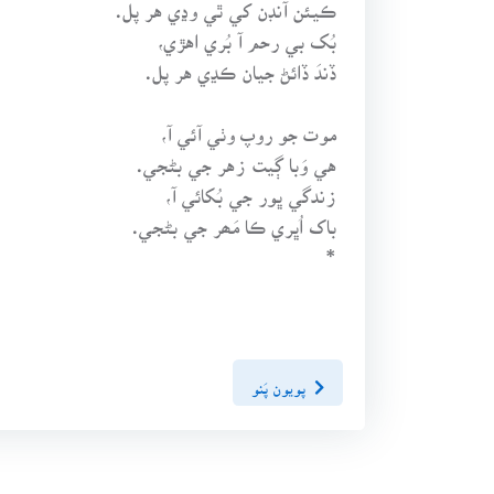
ڪيئن آنڊن کي ٿي وڍي هر پل.
بُک بي رحم آ بُري اهڙي،
ڏندَ ڏائڻ جيان ڪڍي هر پل.
موت جو روپ وٺي آئي آ،
هي وَبا ڳيت زهر جي بڻجي.
زندگي ڀور جي بُکائي آ،
باک اُڀري ڪا مَھر جي بڻجي.
*
پويون پَنو