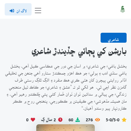
لاگ ان
شاعري
بارشن کي ڀِڄائي ڇڏيندڙ شاعري
بخشل باغيءَ جي شاعريءَ ۾ اسان جي دور جي عڪاسي ڪيل آھي. بخشل
باغي سنڌي ادب ۽ ٻوليءَ جو هڪ اهڙو چمڪندڙ ستارو آهي جنھن جي تخليقي
اڏام روايتي پيچرن کان هٽي ڪري هڪ منفرد ۽ الڳ ٿلڳ رستي طرف
گامزن نظر اچي ٿي. ھو لکي ٿو تہ ”عشق ۽ شاعريءَ جو ڪاڪ ٽيل منھنجي
زندگيءَ جي پيالي ۾ سدائين نَوان نَوان خُمار کڻي پئي ڇُلڪندو رهيو آهي. ۽
مان هميشہ مڌهوشيءَ جي ڪيفيتن ۾ ڪڪورجي، پنھنجي روح ۾ ڪڪر
ڪارونڀار پيو وسندو آهيان.“
5.0/5.0
276
60
2 سال اڳ
0