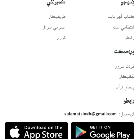
ڳنڍجو
ڪميونٽي
ڪتاب گهر بابت
طريقيڪار
انتظامي سَٿ
عمومي سوال
رابطو
فورم
پراجيڪٽ
فونٽ سرور
لفظيڪار
پيغامِ قرآن
رابطو
اي-ميل:
salamatsindh@gmail.com