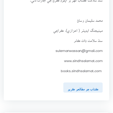
محمد سليمان وساڻ
مينيجنگ ايڊيٽر ( اعزازي)، ڪراچي
سنڌ سلامت ڊاٽ ڪام
sulemanwassan@gmail.com
www.sindhsalamat.com
books.sindhsalamat.com
ڪتاب جو مطالعو ڪريو