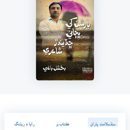
سنڌسلامت پاران
ڪتاب ۾
رايا ۽ ريٽنگ