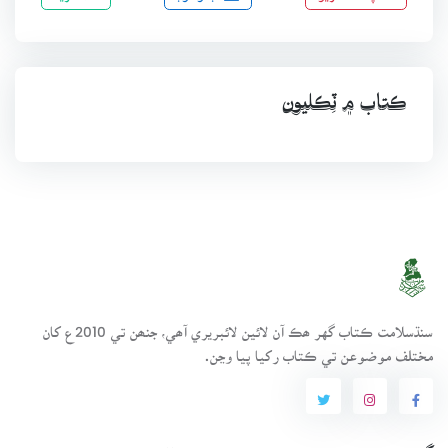
ڪتاب ۾ ٽِڪليون
سنڌسلامت ڪتاب گهر ھڪ آن لائين لائبريري آھي، جنھن تي 2010ع کان
مختلف موضوعن تي ڪتاب رکيا پيا وڃن.