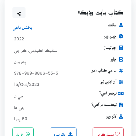
ڪتاب بابت وڌيڪ:
ليکڪ
بخشل باغي
ڇپيو ويو
2022
ڇپائيندڙ
سنڌيڪا اڪيڊمي، ڪراچي
ڇاپو
پھريون
عالمي ڪتاب نمبر
978-969-9866-55-5
آن لائين ٿيو
15/Oct/2023
ترجمو آھي؟
جي نہ
ٽيڪسٽ ۾ آھي؟
جي ھا
لاٿو ويو
60 ڀيرا
ڊائونلوڊ
خريد
پسند ڪريو