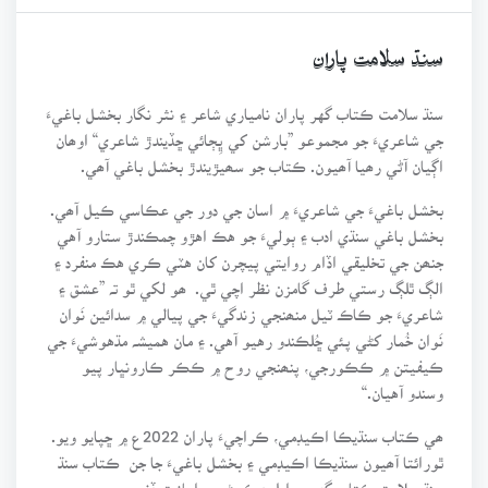
سنڌ سلامت پاران
سنڌ سلامت ڪتاب گهر پاران نامياري شاعر ۽ نثر نگار بخشل باغيءَ
جي شاعريءَ جو مجموعو ”بارشن کي ڀِڄائي ڇڏيندڙ شاعري“ اوھان
اڳيان آڻي رھيا آھيون. ڪتاب جو سھيڙيندڙ بخشل باغي آھي.
بخشل باغيءَ جي شاعريءَ ۾ اسان جي دور جي عڪاسي ڪيل آھي.
بخشل باغي سنڌي ادب ۽ ٻوليءَ جو هڪ اهڙو چمڪندڙ ستارو آهي
جنھن جي تخليقي اڏام روايتي پيچرن کان هٽي ڪري هڪ منفرد ۽
الڳ ٿلڳ رستي طرف گامزن نظر اچي ٿي. ھو لکي ٿو تہ ”عشق ۽
شاعريءَ جو ڪاڪ ٽيل منھنجي زندگيءَ جي پيالي ۾ سدائين نَوان
نَوان خُمار کڻي پئي ڇُلڪندو رهيو آهي. ۽ مان هميشہ مڌهوشيءَ جي
ڪيفيتن ۾ ڪڪورجي، پنھنجي روح ۾ ڪڪر ڪارونڀار پيو
وسندو آهيان.“
ھي ڪتاب سنڌيڪا اڪيڊمي، ڪراچيءَ پاران 2022ع ۾ ڇپايو ويو.
ٿورائتا آھيون سنڌيڪا اڪيڊمي ۽ بخشل باغيءَ جا جن ڪتاب سنڌ
سنڌ سلامت ڪتاب گهر ۾ اپلوڊ ڪرڻ جي اجازت ڏني.