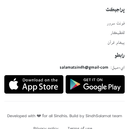
پراجيڪٽ
فونٽ سرور
لفظيڪار
پيغامِ قرآن
رابطو
اي-ميل:
salamatsindh@gmail.com
Developed with ❤️ for all Sindhis. Build by
SindhSalamat
team
Privacy policy
Terms of use