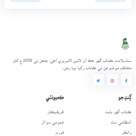
سنڌسلامت ڪتاب گهر ھڪ آن لائين لائبريري آھي، جنھن تي 2010ع کان
مختلف موضوعن تي ڪتاب رکيا پيا وڃن.
ڳنڍجو
ڪميونٽي
ڪتاب گهر بابت
طريقيڪار
انتظامي سَٿ
عمومي سوال
رابطو
فورم