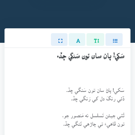
سَکي! پاڻ سان تون سَنگي ڇڏ.
سَکي! پاڻ سان تون سَنگي ڇڏ.
ڏئي رنگَ دل کي رَنگي ڇڏ.
ٽُٽي جيئن تَسلسل نه مَنصور جو،
تون ڦاهيءَ تي چاڙهي ٽَنگي ڇڏ.