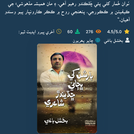
نَوان خُمار کڻي پئي ڇُلڪندو رهيو آهي. ۽ مان هميشہ مڌهوشيءَ جي
ڪيفيتن ۾ ڪڪورجي، پنھنجي روح ۾ ڪڪر ڪارونڀار پيو وسندو
آهيان.“
4.5/5.0
276
60
آخري ڀيرو اپڊيٽ ٿيو:
بخشل باغي
ڇاپو پھريون