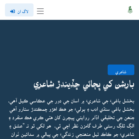
لاگ ان
شاعري
بارشن کي ڀِڄائي ڇڏيندڙ شاعري
بخشل باغيءَ جي شاعريءَ ۾ اسان جي دور جي عڪاسي ڪيل آھي.
بخشل باغي سنڌي ادب ۽ ٻوليءَ جو هڪ اهڙو چمڪندڙ ستارو آهي
جنھن جي تخليقي اڏام روايتي پيچرن کان هٽي ڪري هڪ منفرد ۽
الڳ ٿلڳ رستي طرف گامزن نظر اچي ٿي. ھو لکي ٿو تہ ”عشق ۽
شاعريءَ جو ڪاڪ ٽيل منھنجي زندگيءَ جي پيالي ۾ سدائين نَوان