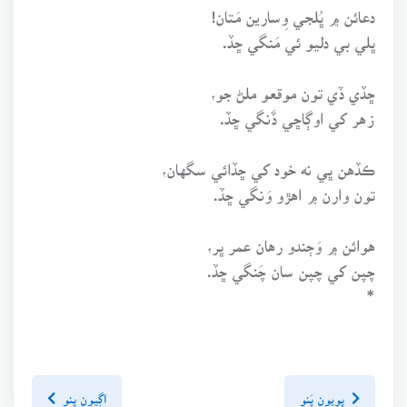
دعائن ۾ ڀُلجي وِسارين مَتان!
ڀلي بي دليو ئي مَنگي ڇڏ.
ڇڏي ڏي تون موقعو ملڻ جو،
زهر کي اوڳاڇي ڏَنگي ڇڏ.
ڪڏهن ڀي نه خود کي ڇڏائي سگهان،
تون وارن ۾ اهڙو وَنگي ڇڏ.
هوائن ۾ وَڄندو رهان عمر ڀر،
چپن کي چپن سان چَنگي ڇڏ.
*
پويون پَنو
اڳيون پنو