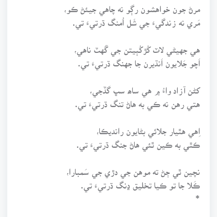
مرڻ جون خواهشون رڳو نه چاهي جيئڻ ڪو،
مَري نه زندگيءَ جي شَل اُمنگ ڌرتيءَ تي.
هي جهيڻي لاٽ کُڙکُٻيتن جي گَهٽ ناهي،
اَچو جَلايون اَنڌيرن جا جهنگ ڌرتيءَ تي.
کڻن آزاد واءُ ۾ هي ساھ سڀ گڏجي،
هتي رهن نه ڪي به هاڻ تنگ ڌرتيءَ تي.
اِهي هٿيار جلائي بڻايون رانديڪا،
ڪٿي به ڪين ٿئي هاڻ جنگ ڌرتيءَ تي.
نچين ٿي ڄڻ ته موهن جي دڙي جي سَمبارا،
ڪَلا جا تو ڪيا تخليق ڍنگ ڌرتيءَ تي.
*