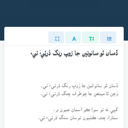
ڏسان ٿو سانوڻين جا رُوپ رنگَ ڌرتيءَ تي.
ڏسان ٿو سانوڻين جا رُوپ رنگَ ڌرتيءَ تي.
وَڄن ٿا مينھن جا چوطرف چنگ ڌرتيءَ تي.
کپي نه تو سوا ڪو آسمان جيون ۾،
ستارا، چنڊ، ڪَتيون توسان سنگ ڌرتيءَ تي.