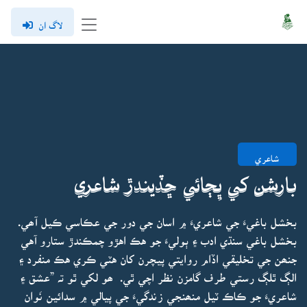
لاگ ان
شاعري
بارشن کي ڀِڄائي ڇڏيندڙ شاعري
بخشل باغيءَ جي شاعريءَ ۾ اسان جي دور جي عڪاسي ڪيل آھي.
بخشل باغي سنڌي ادب ۽ ٻوليءَ جو هڪ اهڙو چمڪندڙ ستارو آهي
جنھن جي تخليقي اڏام روايتي پيچرن کان هٽي ڪري هڪ منفرد ۽
الڳ ٿلڳ رستي طرف گامزن نظر اچي ٿي. ھو لکي ٿو تہ ”عشق ۽
شاعريءَ جو ڪاڪ ٽيل منھنجي زندگيءَ جي پيالي ۾ سدائين نَوان