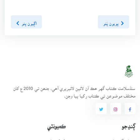
پويون پَنو
اڳيون پنو
سنڌسلامت ڪتاب گهر ھڪ آن لائين لائبريري آھي، جنھن تي 2010ع کان
مختلف موضوعن تي ڪتاب رکيا پيا وڃن.
ڳنڍجو
ڪميونٽي
ڪتاب گهر بابت
طريقيڪار