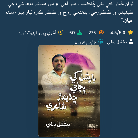
نَوان خُمار کڻي پئي ڇُلڪندو رهيو آهي. ۽ مان هميشہ مڌهوشيءَ جي
ڪيفيتن ۾ ڪڪورجي، پنھنجي روح ۾ ڪڪر ڪارونڀار پيو وسندو
آهيان.“
4.5/5.0
276
60
آخري ڀيرو اپڊيٽ ٿيو:
بخشل باغي
ڇاپو پھريون