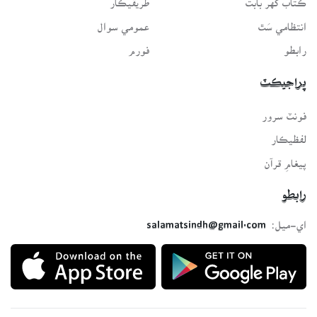
انتظامي سَٿ
عمومي سوال
رابطو
فورم
پراجيڪٽ
فونٽ سرور
لفظيڪار
پيغامِ قرآن
رابطو
اي-ميل:
salamatsindh@gmail.com