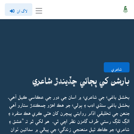
لاگ ان
شاعري
بارشن کي ڀِڄائي ڇڏيندڙ شاعري
بخشل باغيءَ جي شاعريءَ ۾ اسان جي دور جي عڪاسي ڪيل آھي.
بخشل باغي سنڌي ادب ۽ ٻوليءَ جو هڪ اهڙو چمڪندڙ ستارو آهي
جنھن جي تخليقي اڏام روايتي پيچرن کان هٽي ڪري هڪ منفرد ۽
الڳ ٿلڳ رستي طرف گامزن نظر اچي ٿي. ھو لکي ٿو تہ ”عشق ۽
شاعريءَ جو ڪاڪ ٽيل منھنجي زندگيءَ جي پيالي ۾ سدائين نَوان