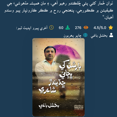
نَوان خُمار کڻي پئي ڇُلڪندو رهيو آهي. ۽ مان هميشہ مڌهوشيءَ جي
ڪيفيتن ۾ ڪڪورجي، پنھنجي روح ۾ ڪڪر ڪارونڀار پيو وسندو
آهيان.“
4.5/5.0
276
60
آخري ڀيرو اپڊيٽ ٿيو:
بخشل باغي
ڇاپو پھريون