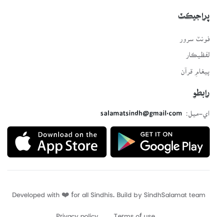
پراجيڪٽ
فونٽ سرور
لفظيڪار
پيغامِ قرآن
رابطو
اي-ميل:
salamatsindh@gmail.com
Developed with ❤️ for all Sindhis. Build by
SindhSalamat
team
Privacy policy
Terms of use