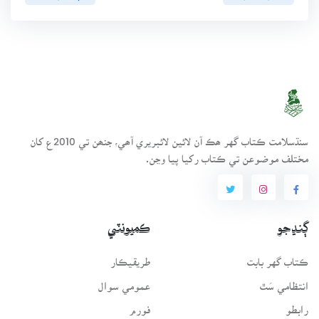
سنڌسلامت ڪتاب گهر ھڪ آن لائين لائبريري آھي، جنھن تي 2010ع کان
مختلف موضوعن تي ڪتاب رکيا پيا وڃن.
ڳنڍجو
ڪميونٽي
ڪتاب گهر بابت
طريقيڪار
انتظامي سَٿ
عمومي سوال
رابطو
فورم