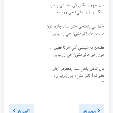
مان سڄو رنگين ٿي مھڪي پيس،
رنگ تو لاتو مِٽيءَ جي رُوپ ۾.
چَڪَ تي پنھنجي هٿن سان چاڙھ تون،
مان به هان آتو مِٽيءَ جي رُوپ ۾.
ڪنھن به شيشي کي اَمرتا ڪين آ،
مون اِهو ڄاتو مِٽيءَ جي رُوپ ۾.
مان تڏهن باغي سدا ڇِڪجو اچان،
ڪو ته آ ناتو مِٽيءَ جي رُوپ ۾.
*
پويون پَنو
اڳيون پنو