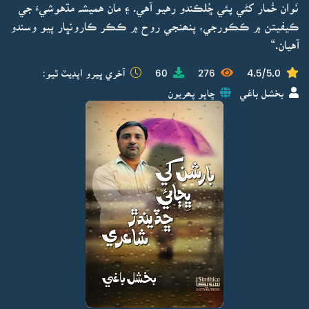
نَوان خُمار کڻي پئي ڇُلڪندو رهيو آهي. ۽ مان هميشہ مڌهوشيءَ جي
ڪيفيتن ۾ ڪڪورجي، پنھنجي روح ۾ ڪڪر ڪارونڀار پيو وسندو
آهيان.“
4.5/5.0
276
60
آخري ڀيرو اپڊيٽ ٿيو:
بخشل باغي
ڇاپو پھريون