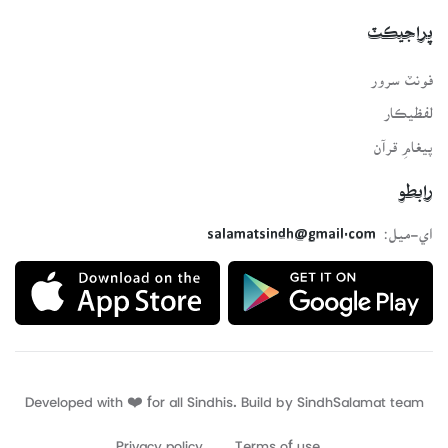
پراجيڪٽ
فونٽ سرور
لفظيڪار
پيغامِ قرآن
رابطو
اي-ميل:
salamatsindh@gmail.com
Developed with ❤️ for all Sindhis. Build by
SindhSalamat
team
Privacy policy
Terms of use