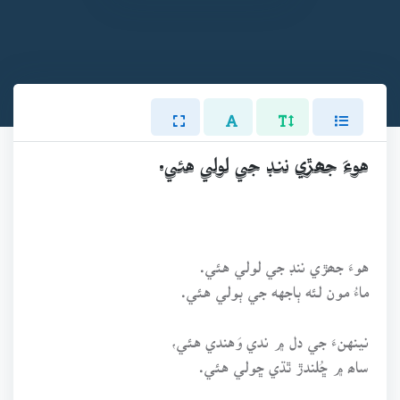
هوءَ جھڙي ننڊ جي لولي هئي.
هوءَ جھڙي ننڊ جي لولي هئي.
ماءُ مون لئه ٻاجهه جي ٻولي هئي.
نينهنءَ جي دل ۾ ندي وَهندي هئي،
ساھ ۾ ڇُلندڙ ٿڌي ڇولي هئي.