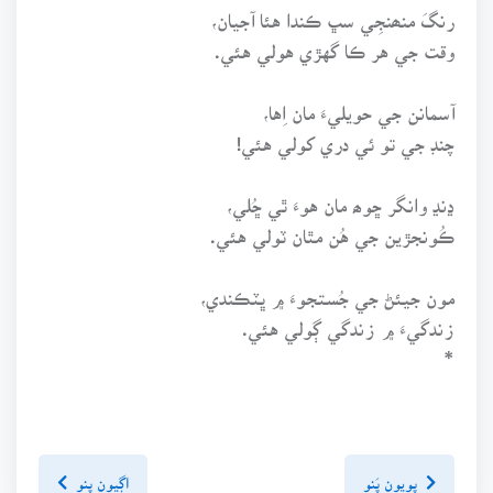
رنگَ منھنجِي سڀ ڪندا هئا آجيان،
وقت جي هر ڪا گهڙي هولي هئي.
آسمانن جي حويليءَ مان اِها،
چنڊ جي تو ئي دري کولي هئي!
ڍنڍ وانگر ڇوھ مان هوءَ ٿي ڇُلي،
ڪُونجڙين جي هُن مٿان ٽولي هئي.
مون جيئڻ جي جُستجوءَ ۾ ڀٽڪندي،
زندگيءَ ۾ زندگي ڳولي هئي.
*
پويون پَنو
اڳيون پنو