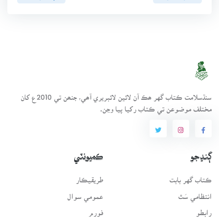
سنڌسلامت ڪتاب گهر ھڪ آن لائين لائبريري آھي، جنھن تي 2010ع کان
مختلف موضوعن تي ڪتاب رکيا پيا وڃن.
ڳنڍجو
ڪميونٽي
ڪتاب گهر بابت
طريقيڪار
انتظامي سَٿ
عمومي سوال
رابطو
فورم