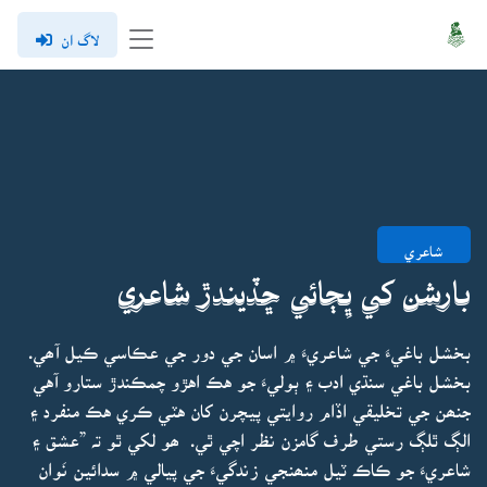
لاگ ان
شاعري
بارشن کي ڀِڄائي ڇڏيندڙ شاعري
بخشل باغيءَ جي شاعريءَ ۾ اسان جي دور جي عڪاسي ڪيل آھي.
بخشل باغي سنڌي ادب ۽ ٻوليءَ جو هڪ اهڙو چمڪندڙ ستارو آهي
جنھن جي تخليقي اڏام روايتي پيچرن کان هٽي ڪري هڪ منفرد ۽
الڳ ٿلڳ رستي طرف گامزن نظر اچي ٿي. ھو لکي ٿو تہ ”عشق ۽
شاعريءَ جو ڪاڪ ٽيل منھنجي زندگيءَ جي پيالي ۾ سدائين نَوان