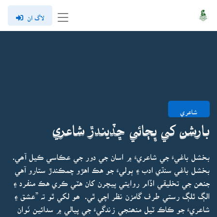
لاگ ان
شاعري
بارشن کي ڀِڄائي ڇڏيندڙ شاعري
بخشل باغيءَ جي شاعريءَ ۾ اسان جي دور جي عڪاسي ڪيل آھي.
بخشل باغي سنڌي ادب ۽ ٻوليءَ جو هڪ اهڙو چمڪندڙ ستارو آهي
جنھن جي تخليقي اڏام روايتي پيچرن کان هٽي ڪري هڪ منفرد ۽
الڳ ٿلڳ رستي طرف گامزن نظر اچي ٿي. ھو لکي ٿو تہ ”عشق ۽
شاعريءَ جو ڪاڪ ٽيل منھنجي زندگيءَ جي پيالي ۾ سدائين نَوان