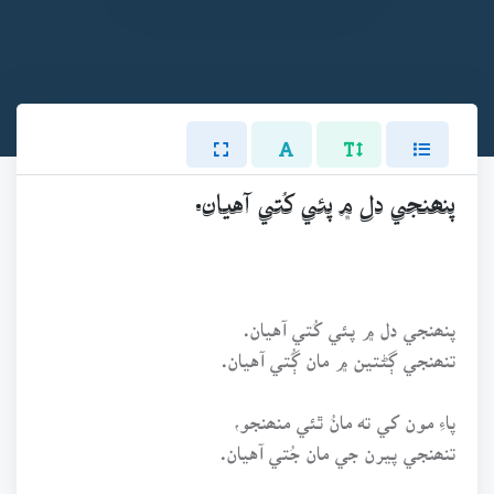
پنھنجي دل ۾ پئي کُتي آهيان.
پنھنجي دل ۾ پئي کُتي آهيان.
تنھنجي ڳڻتين ۾ مان ڳُتي آهيان.
پاءِ مون کي ته مانُ ٿئي منھنجو،
تنھنجي پيرن جي مان جُتي آهيان.