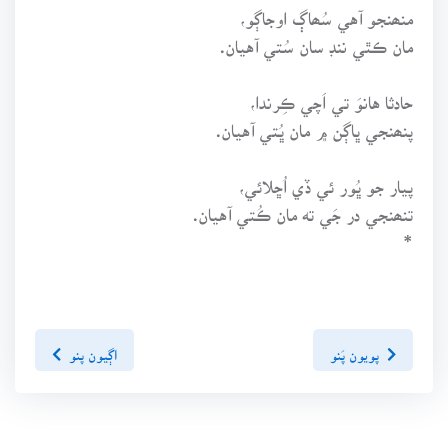
منھنجو آهي سُھاڳ اوجاڳو،
مان ڪٿي ننڊ سان سُتي آهيان.
حادثا هانوَ تي اَچي ڪِرندا،
پنھنجي ڀاڳن ۾ مان ڀُتي آهيان.
پيار جو ڀُور ئي ڏي اُڇلائي،
تنھنجي در جَي ته مان ڪُتي آهيان.
*
پويون پَنو
اڳيون پنو