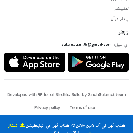
لفظيڪار
پيغامِ قرآن
رابطو
اي-ميل:
salamatsindh@gmail.com
Developed with ❤️ for all Sindhis. Build by
SindhSalamat
team
Privacy policy
Terms of use
ڪتاب گهر کي آف لائين ھلائڻ لاءِ ڪتاب گهر جي ائپليڪيشن
انسٽال
ڪريو
| ✖ ٻيھر نہ ڏيکاريو