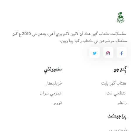
سنڌسلامت ڪتاب گهر ھڪ آن لائين لائبريري آھي، جنھن تي 2010ع کان
مختلف موضوعن تي ڪتاب رکيا پيا وڃن.
ڳنڍجو
ڪميونٽي
ڪتاب گهر بابت
طريقيڪار
انتظامي سَٿ
عمومي سوال
رابطو
فورم
پراجيڪٽ
فونٽ سرور